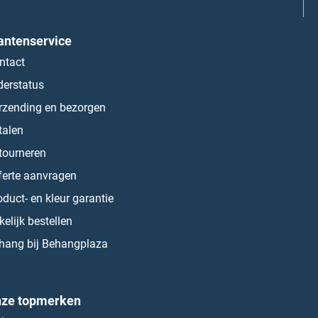
antenservice
ntact
derstatus
rzending en bezorgen
talen
tourneren
ferte aanvragen
oduct- en kleur garantie
kelijk bestellen
hang bij Behangplaza
ze topmerken