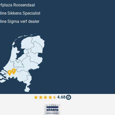
rfplaza Roosendaal
line Sikkens Specialist
line Sigma verf dealer
4.68
Bekijk de verfplaza beoordelingen