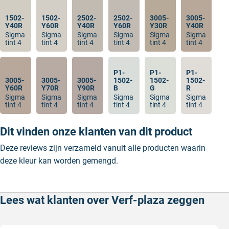
1502-
1502-
2502-
2502-
3005-
3005-
Y40R
Y60R
Y40R
Y60R
Y30R
Y40R
Sigma
Sigma
Sigma
Sigma
Sigma
Sigma
tint 4
tint 4
tint 4
tint 4
tint 4
tint 4
P1-
P1-
P1-
3005-
3005-
3005-
1502-
1502-
1502-
Y60R
Y70R
Y90R
B
G
R
Sigma
Sigma
Sigma
Sigma
Sigma
Sigma
tint 4
tint 4
tint 4
tint 4
tint 4
tint 4
Dit vinden onze klanten van dit product
Deze reviews zijn verzameld vanuit alle producten waarin
deze kleur kan worden gemengd.
Lees wat klanten over Verf-plaza zeggen