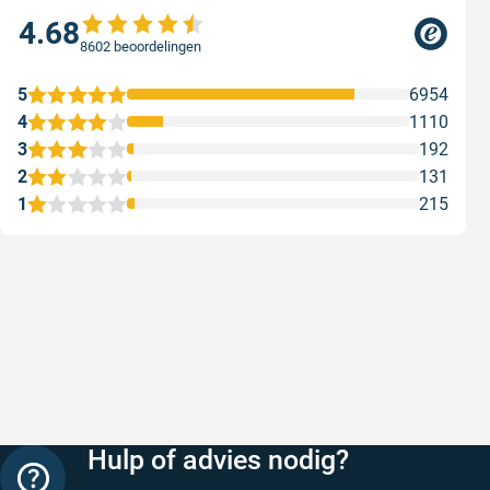
4.68
8602 beoordelingen
5
6954
4
1110
3
192
2
131
1
215
Snelle levering
Keurig
Snelle levering!
Goed verp
prijs
Geschreven door Nancy K. op 7 augustus 2026
Geschreve
Hulp of advies nodig?