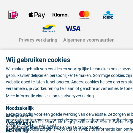
Privacy verklaring
Algemene voorwaarden
Wij gebruiken cookies
Wij maken gebruik van cookies en soortgelijke technieken om je bezo
gebruiksvriendelijker en persoonlijker te maken. Sommige cookies zij
website goed te laten functioneren. Andere cookies helpen ons om sta
verzamelen, je voorkeuren op te slaan of gerichte advertenties te tone
Meer informatie vind je in onze
privacyverklaring
Noodzakelijk
Deze zijn nodig voor een goede werking van de website. Ze zorgen er 
Analytisch
voor dat aan jou snel en correct de gewenste informatie wordt getoon
Statistische cookies helpen ons begrijpen hoe bezoekers de website g
Voorkeuren
dat je onze website bezoekt.
anoniem gegevens te verzamelen en te rapporteren.
Voorkeurscookies zorgen ervoor dat een website informatie kan onth
Marketing