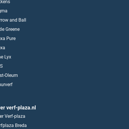
kkens
gma
rrow and Ball
ttle Greene
exa Pure
exa
ae Lyx
S
st-Oleum
urverf
er verf-plaza.nl
er Verf-plaza
rfplaza Breda