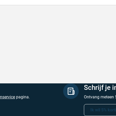
l en correct bezorgd
Prima verpakt e
l en correct bezorgd
Prima verpakt en
hreven door Heleen W. op 6 augustus 2026
Geschreven door Pa
Schrijf je 
enservice
pagina.
Ontvang meteen 5
Ik wil 5% kort