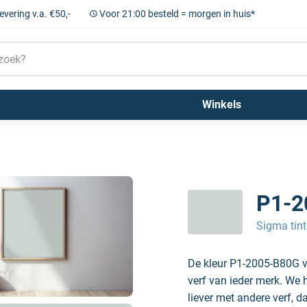
levering v.a. €50,-
Voor 21:00 besteld = morgen in huis*
Sigma
Farrow and Ball
Kleuren
Winkels
P1-2
Sigma tint
De kleur P1-2005-B80G v
verf van ieder merk. We 
liever met andere verf, d