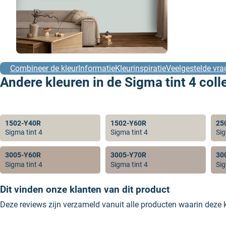
Combineer de kleur
Informatie
Kleurinspiratie
Veelgestelde vra
Andere kleuren in de Sigma tint 4 coll
1502-Y40R
1502-Y60R
25
Sigma tint 4
Sigma tint 4
Sig
3005-Y60R
3005-Y70R
30
Sigma tint 4
Sigma tint 4
Sig
Dit vinden onze klanten van dit product
Deze reviews zijn verzameld vanuit alle producten waarin deze