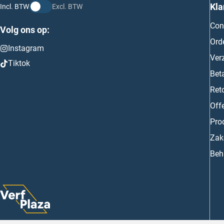
Kla
Incl. BTW
Excl. BTW
Con
Volg ons op:
Ord
Instagram
Ver
Tiktok
Bet
Ret
Off
Prod
Zake
Beh