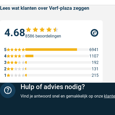
Lees wat klanten over Verf-plaza zeggen
4.68
Sne
8586 beoordelingen
Sne
Gesc
5
6941
4
1107
3
192
2
131
1
215
Hulp of advies nodig?
Vind je antwoord snel en gemakkelijk op onze
klant