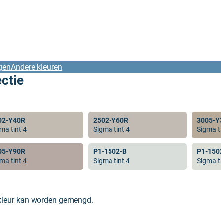
gen
Andere kleuren
ectie
02-Y40R
2502-Y60R
3005-Y
ma tint 4
Sigma tint 4
Sigma ti
05-Y90R
P1-1502-B
P1-150
ma tint 4
Sigma tint 4
Sigma ti
 kleur kan worden gemengd.