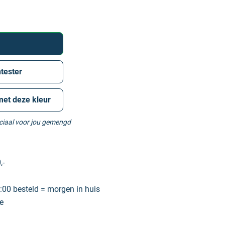
tester
met deze kleur
eciaal voor jou gemengd
,-
00 besteld = morgen in huis
e