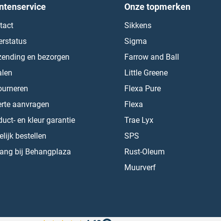
ntenservice
Onze topmerken
tact
Sikkens
erstatus
Sigma
zending en bezorgen
Farrow and Ball
alen
Little Greene
ourneren
Flexa Pure
erte aanvragen
Flexa
uct- en kleur garantie
Trae Lyx
lijk bestellen
SPS
ang bij Behangplaza
Rust-Oleum
Muurverf