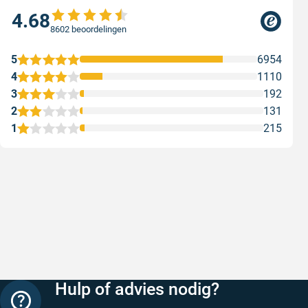
4.68
8602 beoordelingen
5
6954
4
1110
3
192
2
131
1
215
Snelle levering
Keurig
Snelle levering!
Goed verp
prijs
Geschreven door Nancy K. op 7 augustus 2026
Geschreve
Hulp of advies nodig?