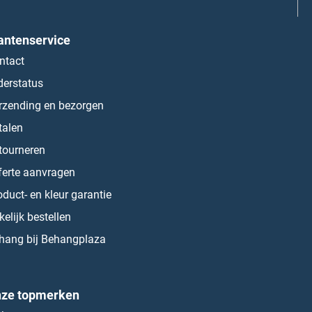
antenservice
ntact
derstatus
rzending en bezorgen
talen
tourneren
ferte aanvragen
oduct- en kleur garantie
kelijk bestellen
hang bij Behangplaza
ze topmerken