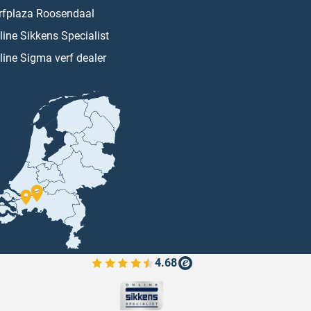
rfplaza Roosendaal
line Sikkens Specialist
line Sigma verf dealer
4.68
Bekijk de verfplaza beoordelingen