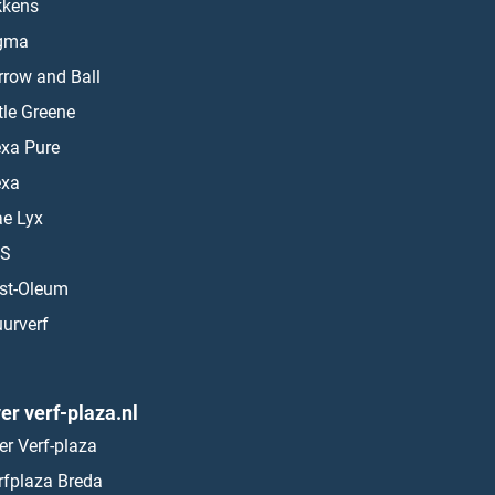
kkens
gma
rrow and Ball
ttle Greene
exa Pure
exa
ae Lyx
S
st-Oleum
urverf
er verf-plaza.nl
er Verf-plaza
rfplaza Breda