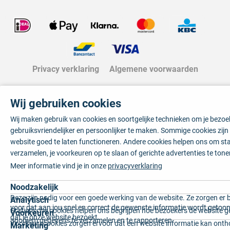
Privacy verklaring
Algemene voorwaarden
Wij gebruiken cookies
Wij maken gebruik van cookies en soortgelijke technieken om je bezo
gebruiksvriendelijker en persoonlijker te maken. Sommige cookies zij
website goed te laten functioneren. Andere cookies helpen ons om sta
verzamelen, je voorkeuren op te slaan of gerichte advertenties te tone
Meer informatie vind je in onze
privacyverklaring
Noodzakelijk
Deze zijn nodig voor een goede werking van de website. Ze zorgen er 
Analytisch
voor dat aan jou snel en correct de gewenste informatie wordt getoon
Statistische cookies helpen ons begrijpen hoe bezoekers de website g
Voorkeuren
dat je onze website bezoekt.
anoniem gegevens te verzamelen en te rapporteren.
Voorkeurscookies zorgen ervoor dat een website informatie kan onth
Marketing