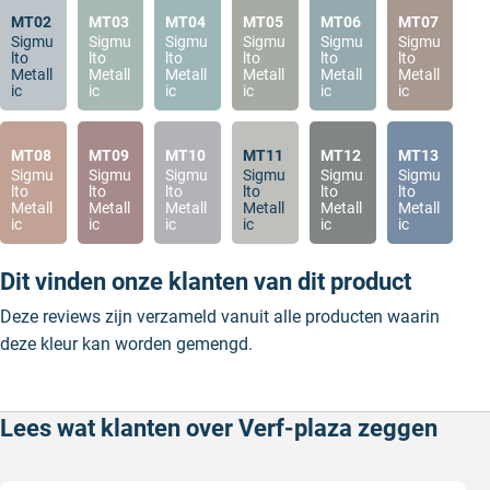
MT02
MT03
MT04
MT05
MT06
MT07
Sigmu
Sigmu
Sigmu
Sigmu
Sigmu
Sigmu
lto
lto
lto
lto
lto
lto
Metall
Metall
Metall
Metall
Metall
Metall
ic
ic
ic
ic
ic
ic
MT08
MT09
MT10
MT11
MT12
MT13
Sigmu
Sigmu
Sigmu
Sigmu
Sigmu
Sigmu
lto
lto
lto
lto
lto
lto
Metall
Metall
Metall
Metall
Metall
Metall
ic
ic
ic
ic
ic
ic
Dit vinden onze klanten van dit product
Deze reviews zijn verzameld vanuit alle producten waarin
deze kleur kan worden gemengd.
Lees wat klanten over Verf-plaza zeggen