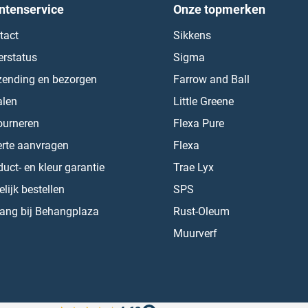
ntenservice
Onze topmerken
tact
Sikkens
erstatus
Sigma
zending en bezorgen
Farrow and Ball
alen
Little Greene
ourneren
Flexa Pure
erte aanvragen
Flexa
uct- en kleur garantie
Trae Lyx
lijk bestellen
SPS
ang bij Behangplaza
Rust-Oleum
Muurverf