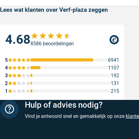
Lees wat klanten over Verf-plaza zeggen
4.68
Sne
8586 beoordelingen
Sne
Gesc
5
6941
4
1107
3
192
2
131
1
215
Hulp of advies nodig?
Vind je antwoord snel en gemakkelijk op onze
klant