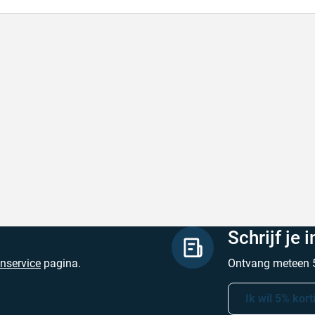
l en correct bezorgd
Prima verpakt e
l en correct bezorgd
Prima verpakt en
hreven door Heleen W. op 6 augustus 2026
Geschreven door Pa
Schrijf je 
enservice
pagina.
Ontvang meteen 5
Ik wil 5% kort