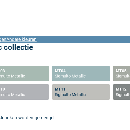
gen
Andere kleuren
 collectie
03
MT04
MT05
multo Metallic
Sigmulto Metallic
Sigmult
10
MT11
MT12
multo Metallic
Sigmulto Metallic
Sigmult
 kleur kan worden gemengd.