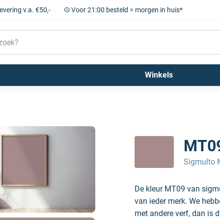
levering v.a. €50,-
Voor 21:00 besteld = morgen in huis*
Sigma
Farrow and Ball
Kleuren
Winkels
MT0
Sigmulto M
De kleur MT09 van sigmul
van ieder merk. We hebben
met andere verf, dan is d