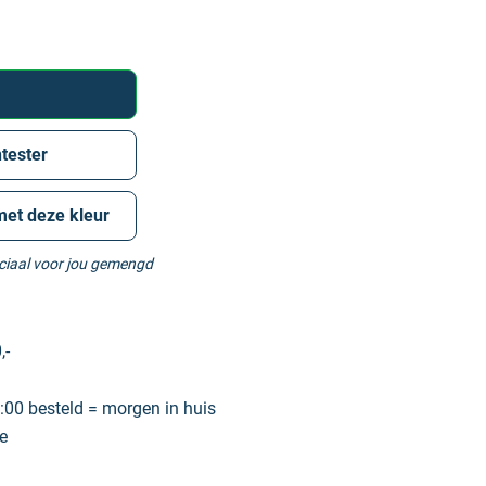
tester
met deze kleur
eciaal voor jou gemengd
,-
00 besteld = morgen in huis
e