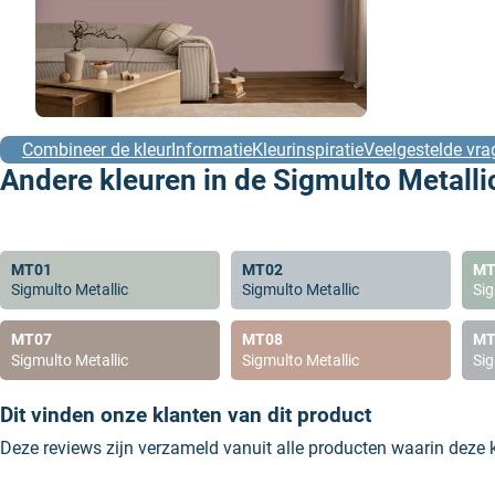
Combineer de kleur
Informatie
Kleurinspiratie
Veelgestelde vra
Andere kleuren in de Sigmulto Metallic
MT01
MT02
MT
Sigmulto Metallic
Sigmulto Metallic
Sig
MT07
MT08
MT
Sigmulto Metallic
Sigmulto Metallic
Sig
Dit vinden onze klanten van dit product
Deze reviews zijn verzameld vanuit alle producten waarin deze