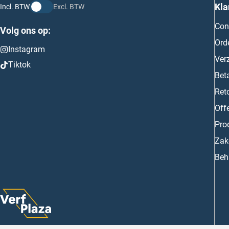
Kla
Incl. BTW
Excl. BTW
Con
Volg ons op:
Ord
Instagram
Ver
Tiktok
Bet
Ret
Off
Prod
Zake
Beh