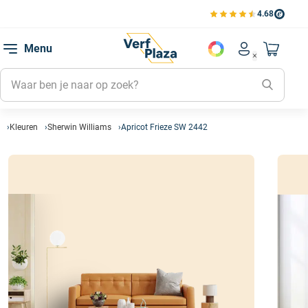
4.68
Bekijk de verfplaza beoord
Mijn be
Menu
Mijn pa
Account men
Naar mi
Mijn kl
Mijn g
Inlogge
Kleuren
Sherwin Williams
Apricot Frieze SW 2442