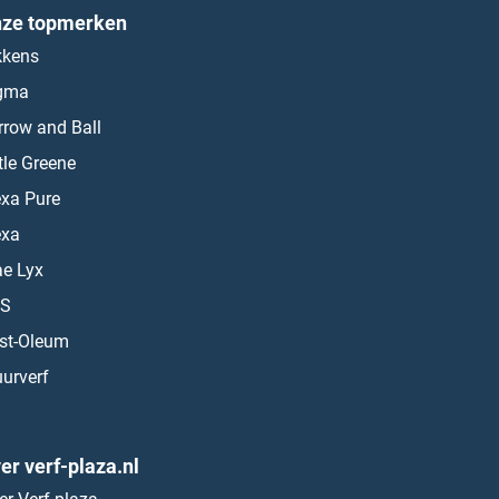
ze topmerken
kkens
gma
rrow and Ball
ttle Greene
exa Pure
exa
ae Lyx
S
st-Oleum
urverf
er verf-plaza.nl