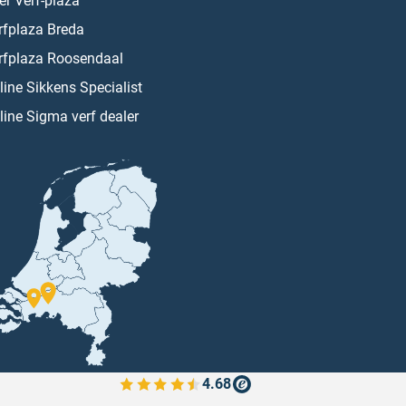
er Verf-plaza
rfplaza Breda
rfplaza Roosendaal
line Sikkens Specialist
line Sigma verf dealer
4.68
Bekijk de verfplaza beoordelingen