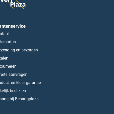
antenservice
ntact
derstatus
rzending en bezorgen
talen
tourneren
ferte aanvragen
oduct- en kleur garantie
kelijk bestellen
hang bij Behangplaza