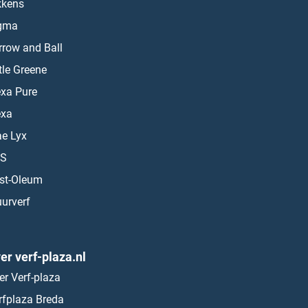
kkens
gma
rrow and Ball
ttle Greene
exa Pure
exa
ae Lyx
S
st-Oleum
urverf
er verf-plaza.nl
er Verf-plaza
rfplaza Breda