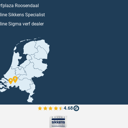
rfplaza Roosendaal
line Sikkens Specialist
line Sigma verf dealer
4.68
Bekijk de verfplaza beoordelingen