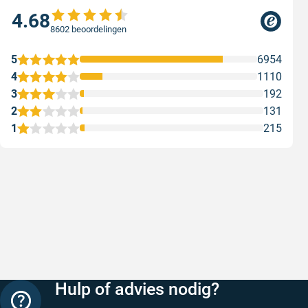
4.68
8602 beoordelingen
5
6954
4
1110
3
192
2
131
1
215
Snelle levering
Keurig
Snelle levering!
Goed verp
prijs
Geschreven door Nancy K. op 7 augustus 2026
Geschreve
Hulp of advies nodig?