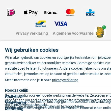
1
Privacy verklaring
Algemene voorwaarden
Wij gebruiken cookies
Wij maken gebruik van cookies en soortgelijke technieken om je bezo
gebruiksvriendelijker en persoonlijker te maken. Sommige cookies zij
website goed te laten functioneren. Andere cookies helpen ons om sta
verzamelen, je voorkeuren op te slaan of gerichte advertenties te tone
Meer informatie vind je in onze
privacyverklaring
Noodzakelijk
Deze zijn nodig voor een goede werking van de website. Ze zorgen er 
Analytisch
voor dat aan jou snel en correct de gewenste informatie wordt getoon
Statistische cookies helpen ons begrijpen hoe bezoekers de website g
Voorkeuren
dat je onze website bezoekt.
anoniem gegevens te verzamelen en te rapporteren.
Voorkeurscookies zorgen ervoor dat een website informatie kan onth
Marketing