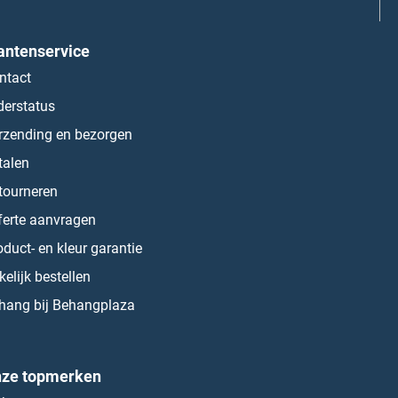
antenservice
ntact
derstatus
rzending en bezorgen
talen
tourneren
ferte aanvragen
oduct- en kleur garantie
kelijk bestellen
hang bij Behangplaza
ze topmerken