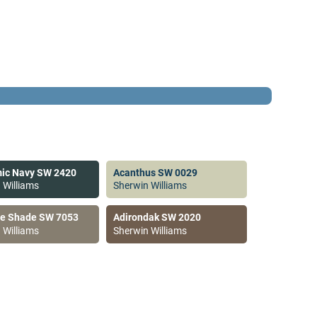
ic Navy SW 2420
Acanthus SW 0029
 Williams
Sherwin Williams
ve Shade SW 7053
Adirondak SW 2020
 Williams
Sherwin Williams