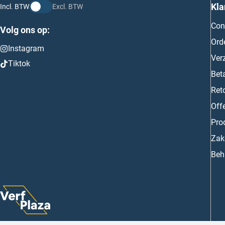
Kla
Incl. BTW
Excl. BTW
Con
Volg ons op:
Ord
Instagram
Ver
Tiktok
Bet
Ret
Off
Prod
Zake
Beh