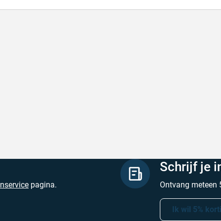
de producten, snelle levering en goede
Goed v
vice
Goed ver
de producten, snelle levering en goede service
Geschrev
hreven door M. V. op 5 augustus 2026
Schrijf je 
enservice
pagina.
Ontvang meteen 5
Ik wil 5% kort