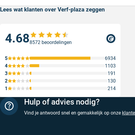
Lees wat klanten over Verf-plaza zeggen
4.68
Goe
8572 beoordelingen
ser
Goe
5
6934
Gesc
4
1103
3
191
2
130
1
214
Hulp of advies nodig?
Vind je antwoord snel en gemakkelijk op onze
klant