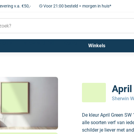
levering v.a. €50,-
Voor 21:00 besteld = morgen in huis*
Sigma
Farrow and Ball
Kleuren
Winkels
Apri
Sherwin W
De kleur April Green SW
alle soorten verf van ie
schilder je liever met and