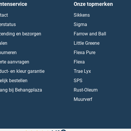
ntenservice
Onze topmerken
tact
Sikkens
erstatus
Sigma
zending en bezorgen
Farrow and Ball
alen
Little Greene
ourneren
Flexa Pure
erte aanvragen
Flexa
uct- en kleur garantie
Trae Lyx
lijk bestellen
SPS
ang bij Behangplaza
Rust-Oleum
Muurverf