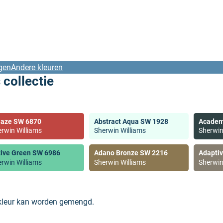
gen
Andere kleuren
 collectie
laze SW 6870
Abstract Aqua SW 1928
Academ
rwin Williams
Sherwin Williams
Sherwin
tive Green SW 6986
Adano Bronze SW 2216
Adapti
rwin Williams
Sherwin Williams
Sherwin
 kleur kan worden gemengd.