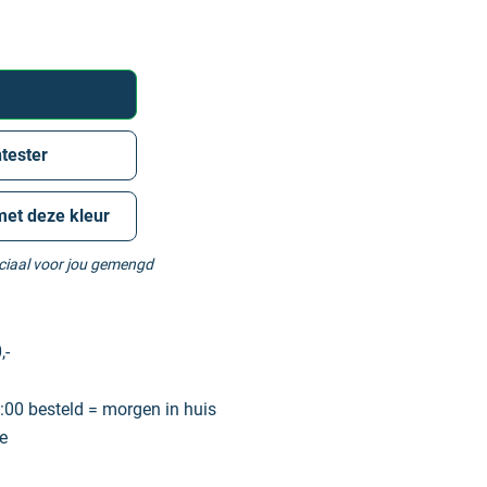
tester
met deze kleur
eciaal voor jou gemengd
,-
00 besteld = morgen in huis
e