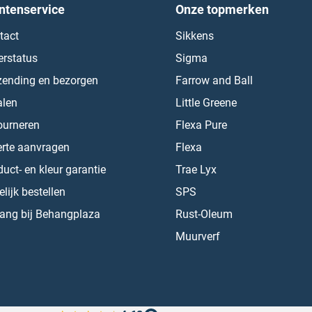
ntenservice
Onze topmerken
tact
Sikkens
erstatus
Sigma
zending en bezorgen
Farrow and Ball
alen
Little Greene
ourneren
Flexa Pure
erte aanvragen
Flexa
uct- en kleur garantie
Trae Lyx
lijk bestellen
SPS
ang bij Behangplaza
Rust-Oleum
Muurverf