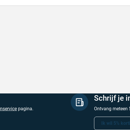
l en correct bezorgd
Prima verpakt e
l en correct bezorgd
Prima verpakt en
hreven door Heleen W. op 6 augustus 2026
Geschreven door Pa
Schrijf je 
enservice
pagina.
Ontvang meteen 5
Ik wil 5% kort