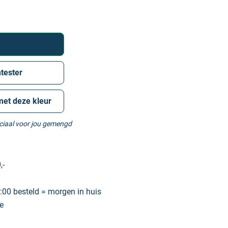
tester
met deze kleur
eciaal voor jou gemengd
,-
00 besteld = morgen in huis
e