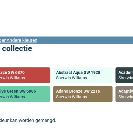
gen
Andere kleuren
 collectie
laze SW 6870
Abstract Aqua SW 1928
Academ
rwin Williams
Sherwin Williams
Sherwin
tive Green SW 6986
Adano Bronze SW 2216
Adapti
rwin Williams
Sherwin Williams
Sherwin
 kleur kan worden gemengd.