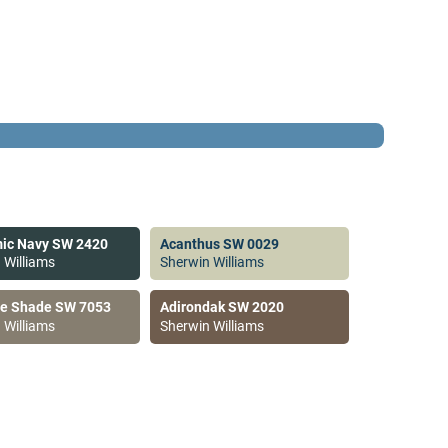
ic Navy SW 2420
Acanthus SW 0029
 Williams
Sherwin Williams
ve Shade SW 7053
Adirondak SW 2020
 Williams
Sherwin Williams