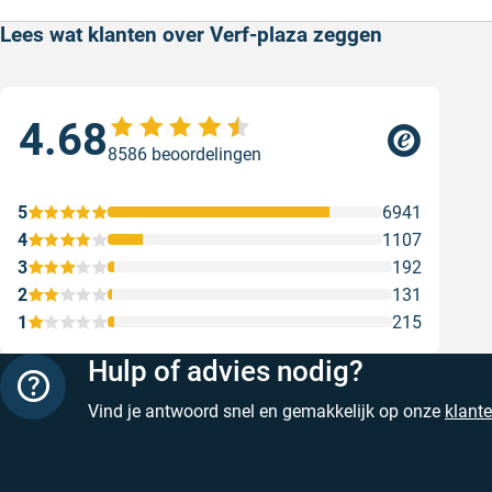
Lees wat klanten over Verf-plaza zeggen
4.68
Sne
8586 beoordelingen
Sne
Gesc
5
6941
4
1107
3
192
2
131
1
215
Hulp of advies nodig?
Vind je antwoord snel en gemakkelijk op onze
klant