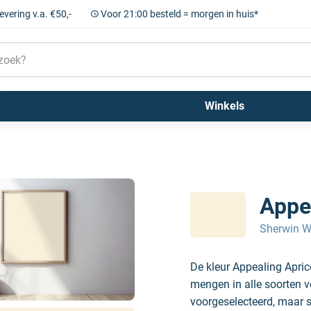
levering v.a. €50,-
Voor 21:00 besteld = morgen in huis*
Sigma
Farrow and Ball
Kleuren
Winkels
Appe
Sherwin W
De kleur Appealing Apri
mengen in alle soorten v
voorgeselecteerd, maar sc