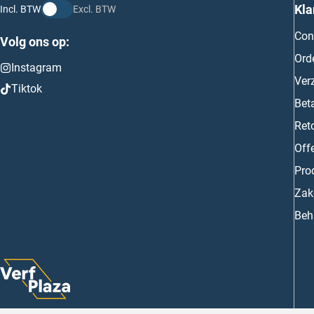
Kla
Incl. BTW
Excl. BTW
Con
Volg ons op:
Ord
Instagram
Ver
Tiktok
Bet
Ret
Off
Prod
Zake
Beh