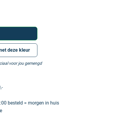
met deze kleur
eciaal voor jou gemengd
,-
00 besteld = morgen in huis
e