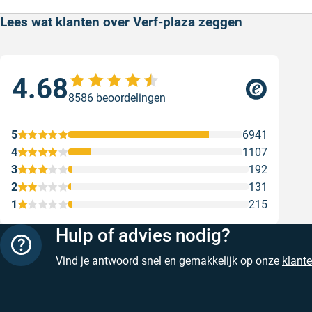
Lees wat klanten over Verf-plaza zeggen
4.68
Sne
8586 beoordelingen
Sne
Gesc
5
6941
4
1107
3
192
2
131
1
215
Hulp of advies nodig?
Vind je antwoord snel en gemakkelijk op onze
klant