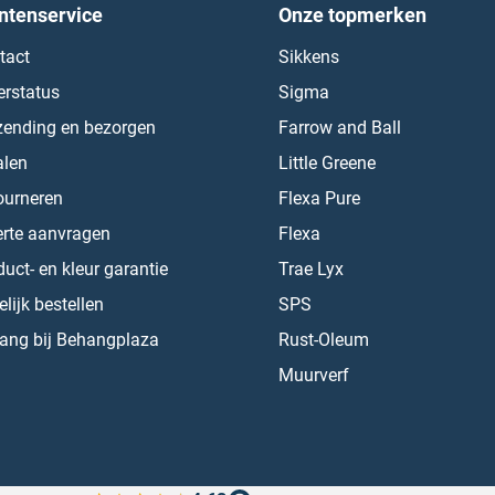
ntenservice
Onze topmerken
tact
Sikkens
erstatus
Sigma
zending en bezorgen
Farrow and Ball
alen
Little Greene
ourneren
Flexa Pure
erte aanvragen
Flexa
uct- en kleur garantie
Trae Lyx
lijk bestellen
SPS
ang bij Behangplaza
Rust-Oleum
Muurverf