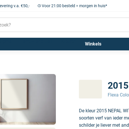
levering v.a. €50,-
Voor 21:00 besteld = morgen in huis*
Sigma
Farrow and Ball
Kleuren
Winkels
2015
Flexa Colo
De kleur 2015 NEPAL WIT
soorten verf van ieder m
schilder je liever met and