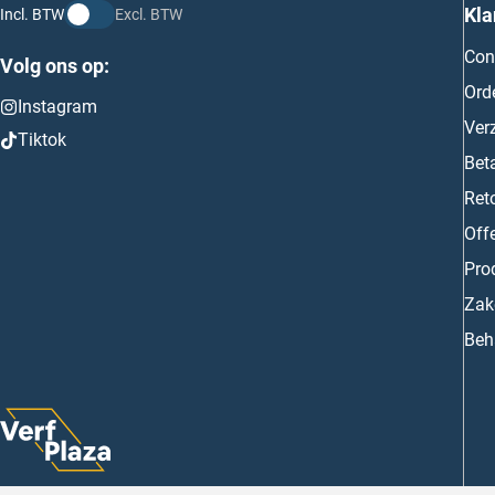
Kla
Incl. BTW
Excl. BTW
Con
Volg ons op:
Ord
Instagram
Ver
Tiktok
Bet
Ret
Off
Prod
Zake
Beh