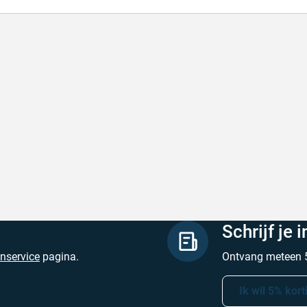
l en correct bezorgd
Prima verpakt e
l en correct bezorgd
Prima verpakt en
hreven door Heleen W. op 6 augustus 2026
Geschreven door Pa
Schrijf je 
enservice
pagina.
Ontvang meteen 5
Ik wil 5% kort