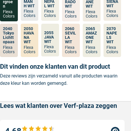
MAN
NEPA
SIENA
rgroe
RADO
ANE
H WIT
L WIT
WIT
n
WIT
WIT
Flexa
Flexa
Flexa
Flexa
Flexa
Flexa
Colors
Colors
Colors
Colors
Colors
Colors
2040
2050
2060
2065
2070
2055
Tokyo
HAVA
SEVIL
AMAZ
NAPE
JAVA
Lichtt
NA
LA
ONE
LS
WIT
opaas
WIT
WIT
WIT
WIT
Flexa
Flexa
Flexa
Flexa
Flexa
Flexa
Colors
Colors
Colors
Colors
Colors
Colors
Dit vinden onze klanten van dit product
Deze reviews zijn verzameld vanuit alle producten waarin
deze kleur kan worden gemengd.
Lees wat klanten over Verf-plaza zeggen