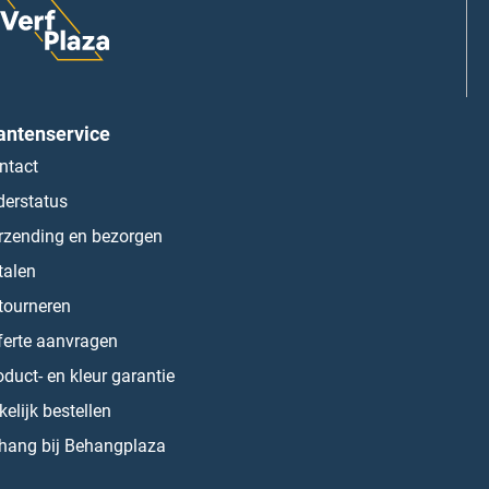
antenservice
ntact
derstatus
rzending en bezorgen
talen
tourneren
ferte aanvragen
oduct- en kleur garantie
kelijk bestellen
hang bij Behangplaza