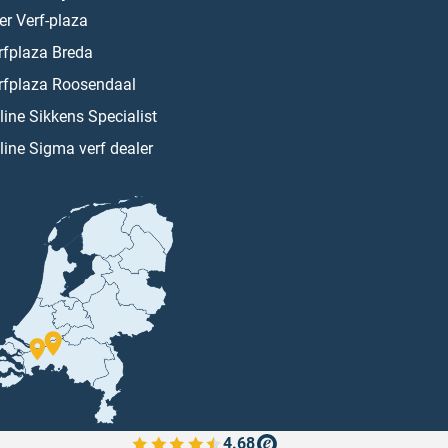
er Verf-plaza
rfplaza Breda
rfplaza Roosendaal
line Sikkens Specialist
line Sigma verf dealer
4.68