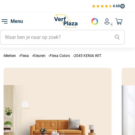
4.68
Bekijk de verfplaza beoord
Mijn be
Menu
Mijn pa
Account men
Naar mi
Mijn kl
Mijn g
Inlogge
Merken
Flexa
Kleuren
Flexa Colors
2045 KENIA WIT