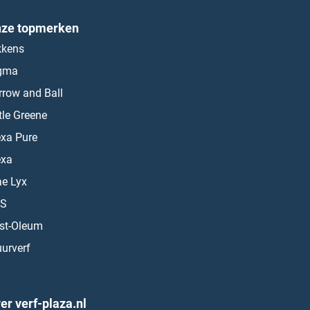
ze topmerken
kkens
gma
rrow and Ball
ttle Greene
exa Pure
exa
ae Lyx
S
st-Oleum
urverf
er verf-plaza.nl