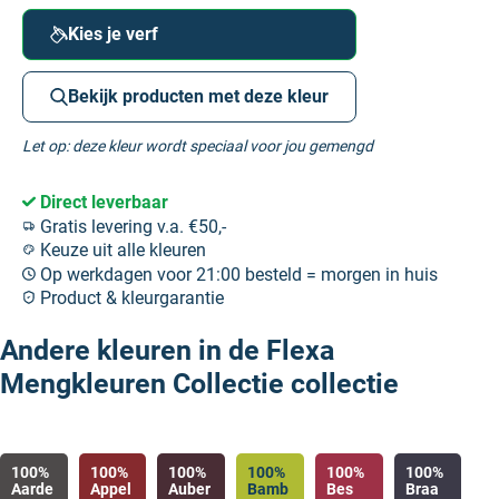
Kies je verf
Bekijk producten met deze kleur
Let op: deze kleur wordt speciaal voor jou gemengd
Direct leverbaar
Gratis levering v.a. €50,-
Keuze uit alle kleuren
Op werkdagen voor 21:00 besteld = morgen in huis
Product & kleurgarantie
Andere kleuren in de Flexa
Mengkleuren Collectie collectie
100%
100%
100%
100%
100%
100%
Aarde
Appel
Auber
Bamb
Bes
Braa