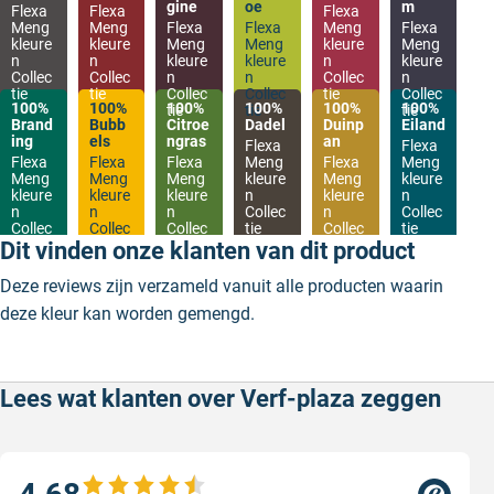
gine
oe
m
Flexa
Flexa
Flexa
Meng
Meng
Flexa
Flexa
Meng
Flexa
kleure
kleure
Meng
Meng
kleure
Meng
n
n
kleure
kleure
n
kleure
Collec
Collec
n
n
Collec
n
tie
tie
Collec
Collec
tie
Collec
100%
100%
100%
100%
100%
100%
tie
tie
tie
Brand
Bubb
Citroe
Dadel
Duinp
Eiland
ing
els
ngras
an
Flexa
Flexa
Flexa
Flexa
Flexa
Meng
Flexa
Meng
Meng
Meng
Meng
kleure
Meng
kleure
kleure
kleure
kleure
n
kleure
n
n
n
n
Collec
n
Collec
Collec
Collec
Collec
tie
Collec
tie
tie
tie
tie
tie
Dit vinden onze klanten van dit product
Deze reviews zijn verzameld vanuit alle producten waarin
deze kleur kan worden gemengd.
Lees wat klanten over Verf-plaza zeggen