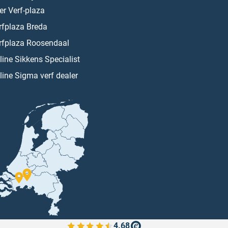
er Verf-plaza
rfplaza Breda
rfplaza Roosendaal
line Sikkens Specialist
line Sigma verf dealer
4.68