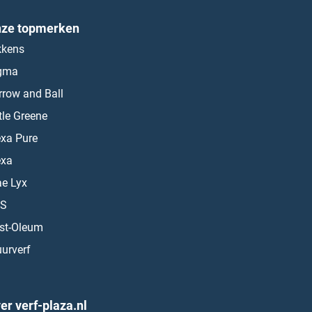
ze topmerken
kkens
gma
rrow and Ball
ttle Greene
exa Pure
exa
ae Lyx
S
st-Oleum
urverf
er verf-plaza.nl