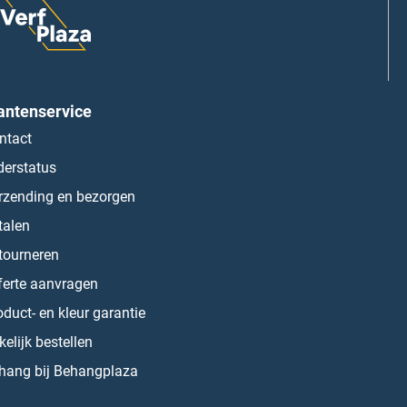
antenservice
ntact
derstatus
rzending en bezorgen
talen
tourneren
ferte aanvragen
oduct- en kleur garantie
kelijk bestellen
hang bij Behangplaza