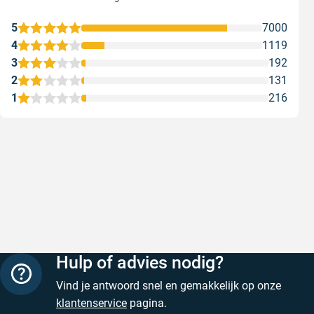
5
7000
4
1119
3
192
2
131
1
216
Uitstekende verf
Supersnel
Uitstekende verf. Snelle levering.
Supersnel
Geschreven door Petra Q. op 9 augustus 2026
Geschreven
Hulp of advies nodig?
Vind je antwoord snel en gemakkelijk op onze
klantenservice
pagina.