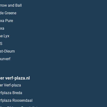
rrow and Ball
ttle Greene
exa Pure
exa
ae Lyx
S
st-Oleum
urverf
er verf-plaza.nl
er Verf-plaza
rfplaza Breda
rfplaza Roosendaal