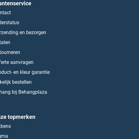
antenservice
ntact
derstatus
rzending en bezorgen
talen
tourneren
ferte aanvragen
oduct- en kleur garantie
kelijk bestellen
hang bij Behangplaza
ze topmerken
kkens
gma