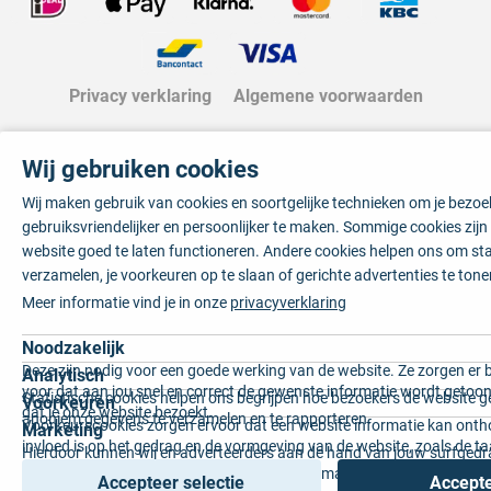
Privacy verklaring
Algemene voorwaarden
Wij gebruiken cookies
Wij maken gebruik van cookies en soortgelijke technieken om je bezo
gebruiksvriendelijker en persoonlijker te maken. Sommige cookies zij
website goed te laten functioneren. Andere cookies helpen ons om sta
verzamelen, je voorkeuren op te slaan of gerichte advertenties te tone
Meer informatie vind je in onze
privacyverklaring
Noodzakelijk
Deze zijn nodig voor een goede werking van de website. Ze zorgen er 
Analytisch
voor dat aan jou snel en correct de gewenste informatie wordt getoon
Statistische cookies helpen ons begrijpen hoe bezoekers de website g
Voorkeuren
dat je onze website bezoekt.
anoniem gegevens te verzamelen en te rapporteren.
Voorkeurscookies zorgen ervoor dat een website informatie kan onth
Marketing
invloed is op het gedrag en de vormgeving van de website, zoals de t
Hierdoor kunnen wij en adverteerders aan de hand van jouw surfged
voorkeur of de regio waar u woont.
gepersonaliseerde online advertenties en op maat gemaakte content 
Accepteer selectie
Accepte