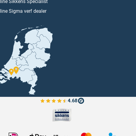
line Sikkens Specialist
line Sigma verf dealer
4.68
Bekijk de verfplaza beoordelingen