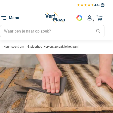
4.68
Bestell
Bekijk de verfplaza beoord
Favorie
Menu
Account men
Naar mi
Favorie
Mijn kl
Mijn g
Kenniscentrum
Steigerhout verven; zo pak je het aan!
Inlogge