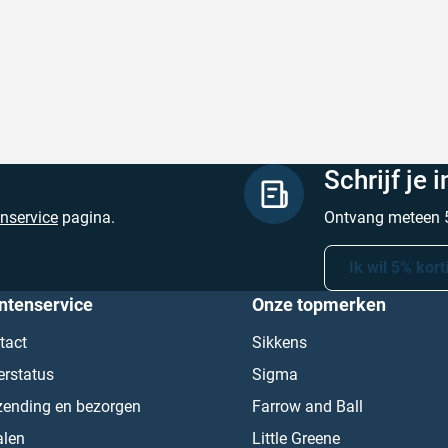
l en correct bezorgd
Prima verpakt en
hreven door Heleen W. op 6 augustus 2026
Geschreven door Pa
Schrijf je 
enservice
pagina.
Ontvang meteen 5
Ik wil 5% kort
ntenservice
Onze topmerken
tact
Sikkens
erstatus
Sigma
zending en bezorgen
Farrow and Ball
alen
Little Greene