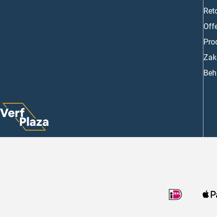
Ret
Off
Prod
Zake
Beh