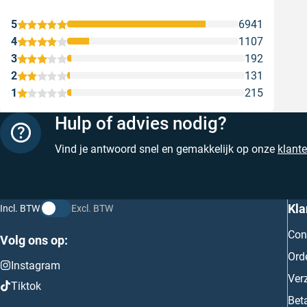
Sne
Gesc
5
6941
4
1107
3
192
2
131
1
215
Hulp of advies nodig?
Vind je antwoord snel en gemakkelijk op onze
klant
Kla
Incl. BTW
Excl. BTW
Con
Volg ons op:
Ord
Instagram
Ver
Tiktok
Bet