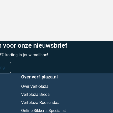
 snel geleverd!
Goed advies Snelle levering
trick V. op 6 augustus 2026
Geschreven door Laura Z. op 6 a
in voor onze nieuwsbrief
% korting in jouw mailbox!
ing
Over verf-plaza.nl
Over Verf-plaza
Verfplaza Breda
Verfplaza Roosendaal
Online Sikkens Specialist