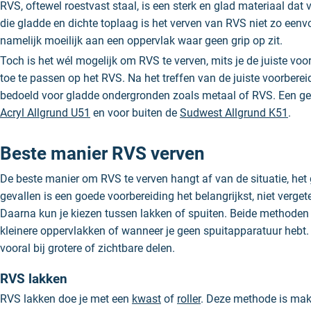
RVS, oftewel roestvast staal, is een sterk en glad materiaal dat 
die gladde en dichte toplaag is het verven van RVS niet zo eenvo
namelijk moeilijk aan een oppervlak waar geen grip op zit.
Toch is het wél mogelijk om RVS te verven, mits je de juiste voo
toe te passen op het RVS. Na het treffen van de juiste voorberei
bedoeld voor gladde ondergronden zoals metaal of RVS. Een ges
Acryl Allgrund U51
en voor buiten de
Sudwest Allgrund K51
.
Beste manier RVS verven
De beste manier om RVS te verven hangt af van de situatie, het 
gevallen is een goede voorbereiding het belangrijkst, niet verg
Daarna kun je kiezen tussen lakken of spuiten. Beide methoden
kleinere oppervlakken of wanneer je geen spuitapparatuur hebt. S
vooral bij grotere of zichtbare delen.
RVS lakken
RVS lakken doe je met een
kwast
of
roller
. Deze methode is makke