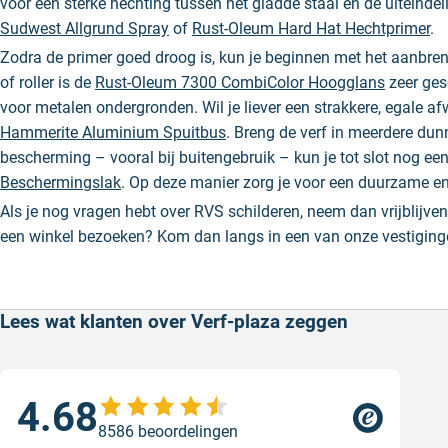
voor een sterke hechting tussen het gladde staal en de uiteindeli
Sudwest Allgrund Spray
of
Rust-Oleum Hard Hat Hechtprimer
.
Zodra de primer goed droog is, kun je beginnen met het aanbre
of roller is de
Rust-Oleum 7300 CombiColor Hoogglans
zeer ges
voor metalen ondergronden. Wil je liever een strakkere, egale af
Hammerite Aluminium Spuitbus
. Breng de verf in meerdere dun
bescherming – vooral bij buitengebruik – kun je tot slot nog 
Beschermingslak
. Op deze manier zorg je voor een duurzame en
Als je nog vragen hebt over RVS schilderen, neem dan vrijblijve
een winkel bezoeken? Kom dan langs in een van onze vestiging
Lees wat klanten over Verf-plaza zeggen
4.68
Sne
8586 beoordelingen