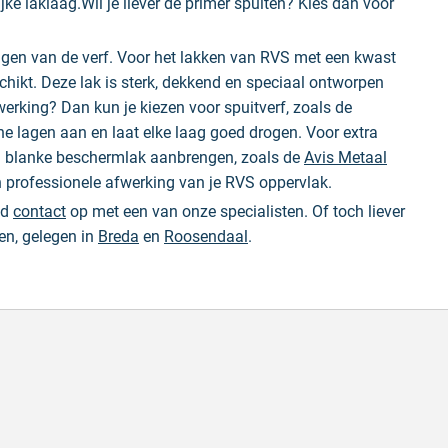
jke laklaag.Wil je liever de primer spuiten? Kies dan voor
ngen van de verf. Voor het lakken van RVS met een kwast
chikt. Deze lak is sterk, dekkend en speciaal ontworpen
werking? Dan kun je kiezen voor spuitverf, zoals de
ne lagen aan en laat elke laag goed drogen. Voor extra
een blanke beschermlak aanbrengen, zoals de
Avis Metaal
 professionele afwerking van je RVS oppervlak.
nd
contact
op met een van onze specialisten. Of toch liever
en, gelegen in
Breda
en
Roosendaal
.
l en correct bezorgd
Prima verpakt e