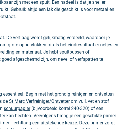
ikbaar zijn met een spuit. Een nadeel is dat je sneller
uikt. Gebruik altijd een lak die geschikt is voor metaal en
otstaat.
t. De verflaag wordt gelijkmatig verdeeld, waardoor je
 om grote oppervlakken of als het eindresultaat er netjes en
reiding en materiaal. Je hebt
spuitbussen
of
et goed
afgeschermd
zijn, om nevel of verfspatten te
 essentieel. Begin met het grondig reinigen en ontvetten
s de
St Marc Verfreiniger/Ontvetter
om vuil, vet en stof
jn
schuurpapier
(bijvoorbeeld korrel 240-320) of een
ter kan hechten. Vervolgens breng je een geschikte primer
imer Hechtlaag
een uitstekende keuze. Deze primer zorgt