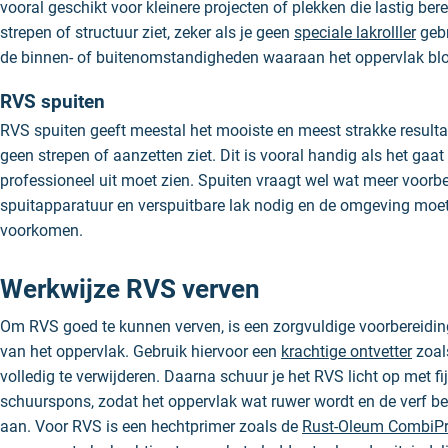
vooral geschikt voor kleinere projecten of plekken die lastig bere
strepen of structuur ziet, zeker als je geen
speciale lakrolller
gebr
de binnen- of buitenomstandigheden waaraan het oppervlak blo
RVS spuiten
RVS spuiten geeft meestal het mooiste en meest strakke resultaa
geen strepen of aanzetten ziet. Dit is vooral handig als het gaat
professioneel uit moet zien. Spuiten vraagt wel wat meer voorbe
spuitapparatuur en verspuitbare lak nodig en de omgeving mo
voorkomen.
Werkwijze RVS verven
Om RVS goed te kunnen verven, is een zorgvuldige voorbereiding
van het oppervlak. Gebruik hiervoor een
krachtige ontvetter
zoal
volledig te verwijderen. Daarna schuur je het RVS licht op met fi
schuurspons, zodat het oppervlak wat ruwer wordt en de verf be
aan. Voor RVS is een hechtprimer zoals de
Rust-Oleum CombiPr