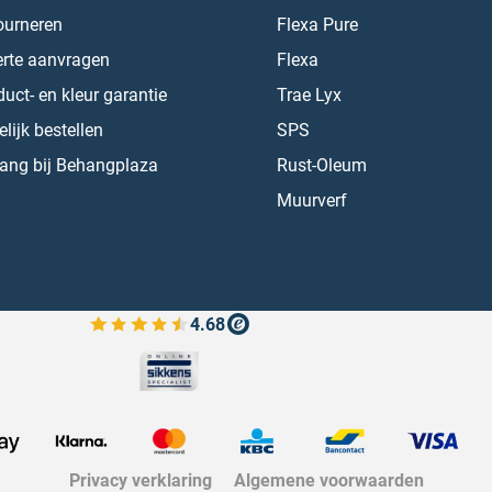
ourneren
Flexa Pure
erte aanvragen
Flexa
uct- en kleur garantie
Trae Lyx
lijk bestellen
SPS
ang bij Behangplaza
Rust-Oleum
Muurverf
4.68
Bekijk de verfplaza beoordelingen
Privacy verklaring
Algemene voorwaarden