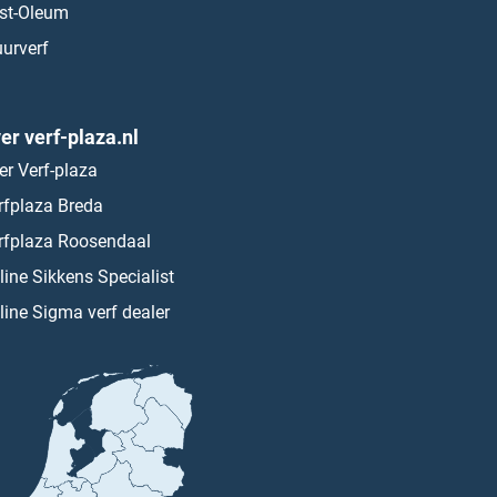
st-Oleum
urverf
er verf-plaza.nl
er Verf-plaza
rfplaza Breda
rfplaza Roosendaal
line Sikkens Specialist
line Sigma verf dealer