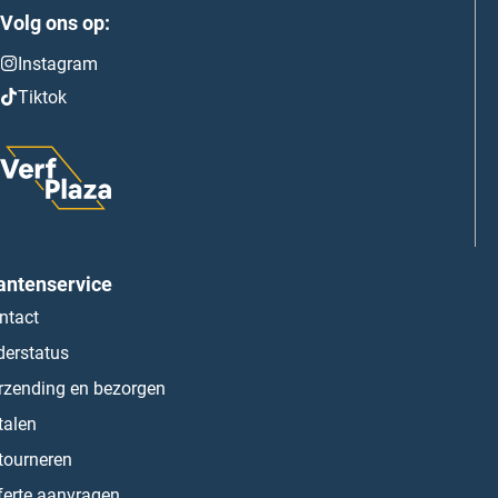
Volg ons op:
Instagram
Tiktok
antenservice
ntact
derstatus
rzending en bezorgen
talen
tourneren
ferte aanvragen