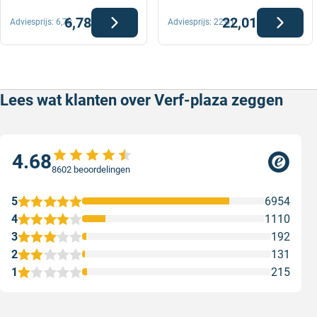
6,78
22,01
Adviesprijs:
6,78
Adviesprijs:
22,01
Lees wat klanten over Verf-plaza zeggen
4.68
8602 beoordelingen
5
6954
4
1110
3
192
2
131
1
215