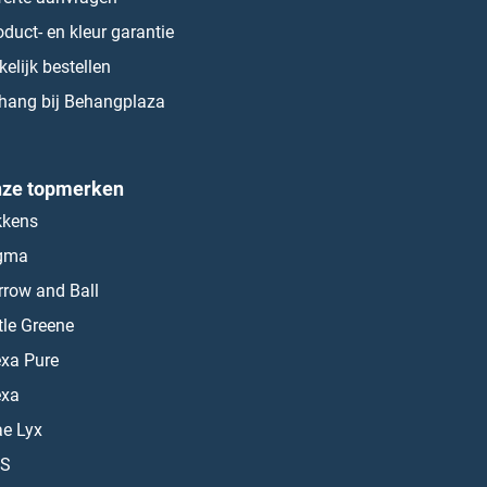
oduct- en kleur garantie
kelijk bestellen
hang bij Behangplaza
ze topmerken
kkens
gma
rrow and Ball
ttle Greene
exa Pure
exa
ae Lyx
S