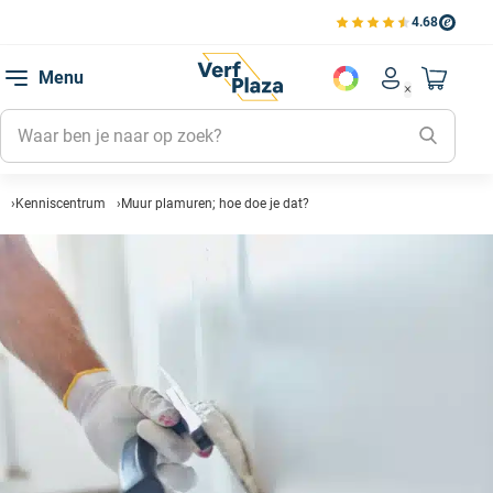
4.68
Bekijk de verfplaza beoord
Mijn be
Menu
Mijn pa
Account men
Naar mi
Mijn kl
Mijn g
Inlogge
Kenniscentrum
Muur plamuren; hoe doe je dat?