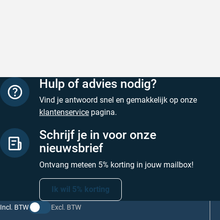
Snelle levering
Keurig
Snelle levering!
Goed verp
prijs
Geschreven door Nancy K. op 7 augustus 2026
Geschreve
Hulp of advies nodig?
Vind je antwoord snel en gemakkelijk op onze
klantenservice
pagina.
Schrijf je in voor onze
nieuwsbrief
Ontvang meteen 5% korting in jouw mailbox!
Ik wil 5% korting
Incl. BTW
Excl. BTW