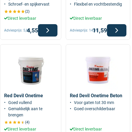
Schroef- en spijkervast
Flexibel en vochtbestendig
(2)
Direct leverbaar
Direct leverbaar
4,55
11,59
Adviesprijs:
5,85
Adviesprijs:
14,49
Red Devil Onetime
Red Devil Onetime Beton
Goed vullend
Voor gaten tot 30 mm
Gemakkelijk aan te
Goed overschilderbaar
brengen
(4)
Direct leverbaar
Direct leverbaar