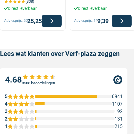
(308)
Direct leverbaar
Direct leverbaar
25,25
9,39
Adviesprijs:
50,49
Adviesprijs:
11,74
Lees wat klanten over Verf-plaza zeggen
4.68
8586 beoordelingen
5
6941
4
1107
3
192
2
131
1
215