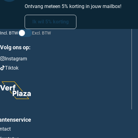
Ontvang meteen 5% korting in jouw mailbox!
Ik wil 5% korting
Incl. BTW
Excl. BTW
Volg ons op:
Instagram
Tiktok
antenservice
ntact