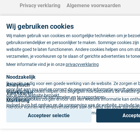
Privacy verklaring
Algemene voorwaarden
Wij gebruiken cookies
Wij maken gebruik van cookies en soortgelijke technieken om je bezo
gebruiksvriendelijker en persoonlijker te maken. Sommige cookies zij
website goed te laten functioneren. Andere cookies helpen ons om sta
verzamelen, je voorkeuren op te slaan of gerichte advertenties te tone
Meer informatie vind je in onze
privacyverklaring
Noodzakelijk
Deze zijn nodig voor een goede werking van de website. Ze zorgen er 
Analytisch
voor dat aan jou snel en correct de gewenste informatie wordt getoon
Statistische cookies helpen ons begrijpen hoe bezoekers de website g
Voorkeuren
dat je onze website bezoekt.
anoniem gegevens te verzamelen en te rapporteren.
Voorkeurscookies zorgen ervoor dat een website informatie kan onth
Marketing
invloed is op het gedrag en de vormgeving van de website, zoals de t
Hierdoor kunnen wij en adverteerders aan de hand van jouw surfged
voorkeur of de regio waar u woont.
gepersonaliseerde online advertenties en op maat gemaakte content 
Accepteer selectie
Accepte