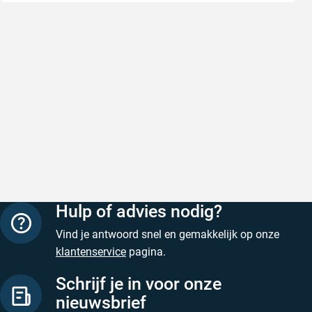
Snel en correct bezorgd
Prima ver
Snel en correct bezorgd
Prima ver
Geschreven door Heleen W. op 6 augustus 2026
Geschreven
Hulp of advies nodig?
Vind je antwoord snel en gemakkelijk op onze
klantenservice
pagina.
Schrijf je in voor onze
nieuwsbrief