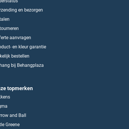
derstatus
rzending en bezorgen
talen
tourneren
ferte aanvragen
oduct- en kleur garantie
kelijk bestellen
hang bij Behangplaza
ze topmerken
kkens
gma
rrow and Ball
ttle Greene