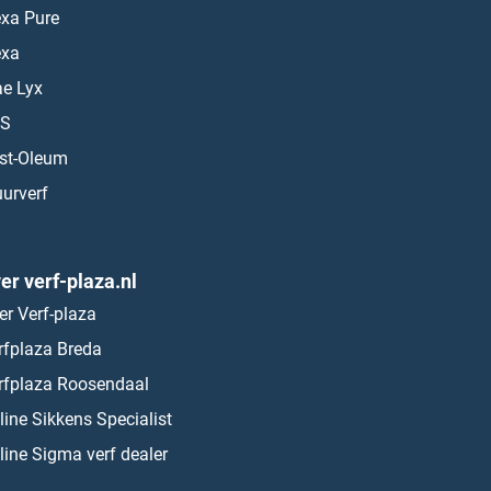
exa Pure
exa
ae Lyx
S
st-Oleum
urverf
er verf-plaza.nl
er Verf-plaza
rfplaza Breda
rfplaza Roosendaal
line Sikkens Specialist
line Sigma verf dealer