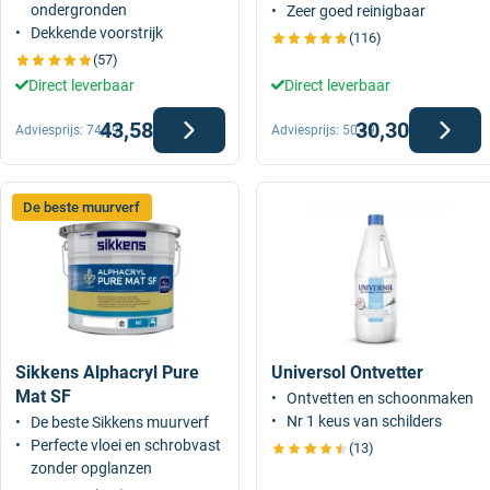
ondergronden
Zeer goed reinigbaar
Dekkende voorstrijk
(116)
(57)
Direct leverbaar
Direct leverbaar
43,58
30,30
Adviesprijs:
74,49
Adviesprijs:
50,49
De beste muurverf
Sikkens Alphacryl Pure
Universol Ontvetter
Mat SF
Ontvetten en schoonmaken
Nr 1 keus van schilders
De beste Sikkens muurverf
Perfecte vloei en schrobvast
(13)
zonder opglanzen