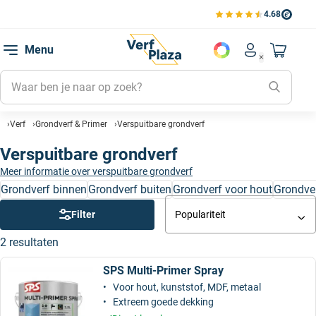
4.68
Bekijk de verfplaza beoord
Mijn be
Menu
Mijn pa
Account men
Naar mi
Mijn kl
Mijn g
Verf
Grondverf & Primer
Verspuitbare grondverf
Inlogge
Verspuitbare grondverf
Meer informatie over verspuitbare grondverf
Grondverf binnen
Grondverf buiten
Grondverf voor hout
Grondver
Filter
Populariteit
2 resultaten
SPS Multi-Primer Spray
Voor hout, kunststof, MDF, metaal
Extreem goede dekking