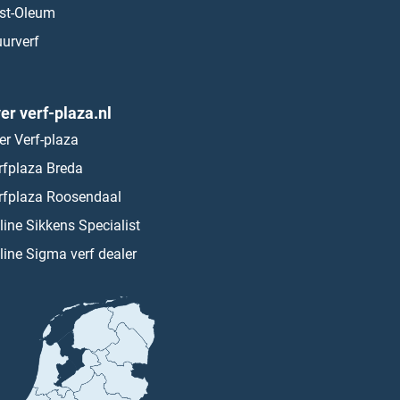
st-Oleum
urverf
er verf-plaza.nl
er Verf-plaza
rfplaza Breda
rfplaza Roosendaal
line Sikkens Specialist
line Sigma verf dealer