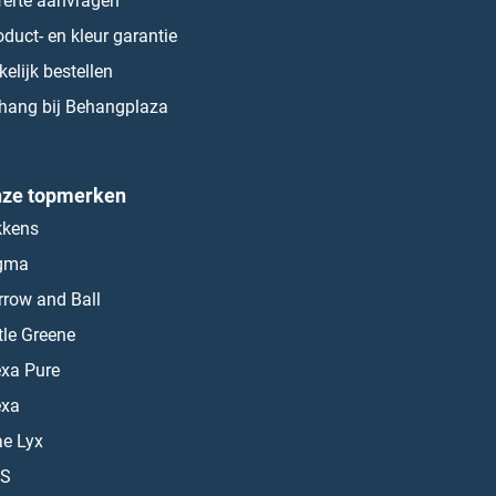
ferte aanvragen
oduct- en kleur garantie
kelijk bestellen
hang bij Behangplaza
ze topmerken
kkens
gma
rrow and Ball
ttle Greene
exa Pure
exa
ae Lyx
S