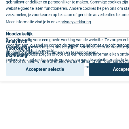
gebruiksvriendelijker en persoonlijker te maken. Sommige cookies zij
website goed te laten functioneren. Andere cookies helpen ons om sta
verzamelen, je voorkeuren op te slaan of gerichte advertenties te tone
Meer informatie vind je in onze
privacyverklaring
Noodzakelijk
Deze zijn nodig voor een goede werking van de website. Ze zorgen er 
Analytisch
voor dat aan jou snel en correct de gewenste informatie wordt getoon
Statistische cookies helpen ons begrijpen hoe bezoekers de website g
Voorkeuren
dat je onze website bezoekt.
anoniem gegevens te verzamelen en te rapporteren.
Voorkeurscookies zorgen ervoor dat een website informatie kan onth
Marketing
invloed is op het gedrag en de vormgeving van de website, zoals de t
Hierdoor kunnen wij en adverteerders aan de hand van jouw surfged
voorkeur of de regio waar u woont.
gepersonaliseerde online advertenties en op maat gemaakte content 
Accepteer selectie
Accepte