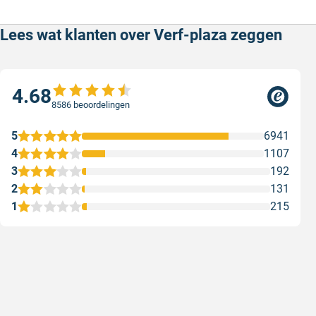
Lees wat klanten over Verf-plaza zeggen
4.68
8586 beoordelingen
5
6941
4
1107
3
192
2
131
1
215
Snel en correct bezorgd
Prima ver
Snel en correct bezorgd
Prima ver
Geschreven door Heleen W. op 6 augustus 2026
Geschreven