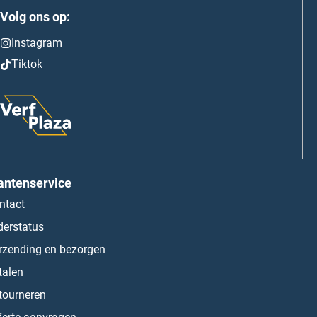
Volg ons op:
Instagram
Tiktok
antenservice
ntact
derstatus
rzending en bezorgen
talen
tourneren