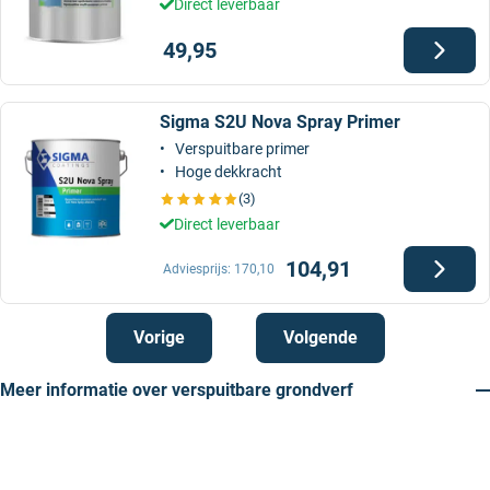
Direct leverbaar
49,95
Sigma S2U Nova Spray Primer
Verspuitbare primer
Hoge dekkracht
(3)
Direct leverbaar
104,91
Adviesprijs:
170,10
Vorige
Volgende
Meer informatie over verspuitbare grondverf