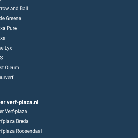
rrow and Ball
ttle Greene
exa Pure
exa
ae Lyx
S
st-Oleum
urverf
er verf-plaza.nl
er Verf-plaza
rfplaza Breda
rfplaza Roosendaal