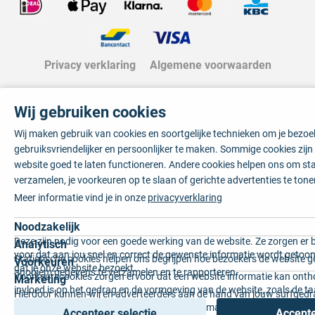
Privacy verklaring
Algemene voorwaarden
Wij gebruiken cookies
Wij maken gebruik van cookies en soortgelijke technieken om je bezo
gebruiksvriendelijker en persoonlijker te maken. Sommige cookies zij
website goed te laten functioneren. Andere cookies helpen ons om sta
verzamelen, je voorkeuren op te slaan of gerichte advertenties te tone
Meer informatie vind je in onze
privacyverklaring
Noodzakelijk
Deze zijn nodig voor een goede werking van de website. Ze zorgen er 
Analytisch
voor dat aan jou snel en correct de gewenste informatie wordt getoon
Statistische cookies helpen ons begrijpen hoe bezoekers de website g
Voorkeuren
dat je onze website bezoekt.
anoniem gegevens te verzamelen en te rapporteren.
Voorkeurscookies zorgen ervoor dat een website informatie kan onth
Marketing
invloed is op het gedrag en de vormgeving van de website, zoals de t
Hierdoor kunnen wij en adverteerders aan de hand van jouw surfged
voorkeur of de regio waar u woont.
gepersonaliseerde online advertenties en op maat gemaakte content 
Accepteer selectie
Accepte