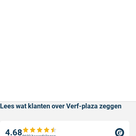
1
2
3
4
5
makkelijk en goed te verwerken
Prima
makkelijk en goed te verwerken
Prima
Geschreven door M. V. op 7 februari 2026
Geschreven door
Lees wat klanten over Verf-plaza zeggen
4.68