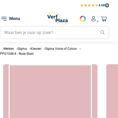
4.68
Bekijk de verfplaza beoord
Mijn be
Menu
Mijn pa
Account men
Naar mi
Mijn kl
Mijn g
Inlogge
Merken
Sigma
Kleuren
Sigma Voice of Colour
PPG1048-4 - Rose Stain