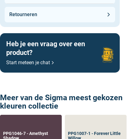
Retourneren
Heb je een vraag over een
product?
Start meteen je chat
Meer van de Sigma meest gekozen
kleuren collectie
zakelijk Sigma kopen
PPG1046-7 - Amethyst
PPG1007-1 - Forever Little
Shadow
Willow