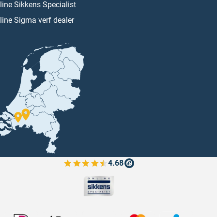
line Sikkens Specialist
line Sigma verf dealer
4.68
Bekijk de verfplaza beoordelingen