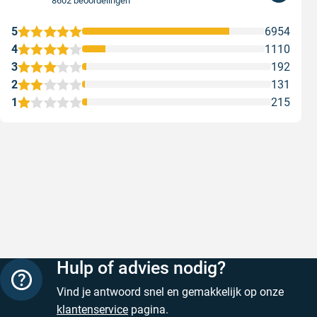
8602 beoordelingen
5
6954
4
1110
3
192
2
131
1
215
Snelle levering
Keurig
Snelle levering!
Goed verp
prijs
Geschreven door Nancy K. op 7 augustus 2026
Geschreve
Hulp of advies nodig?
Vind je antwoord snel en gemakkelijk op onze
klantenservice
pagina.