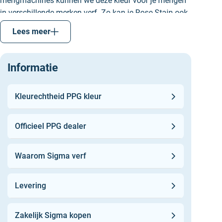
mengmachines kunnen we deze kleur voor je mengen
in verschillende merken verf. Zo kan je Rose Stain ook
door ons laten mengen in
Sikkens
,
Flexa
of
Histor
verf.
Lees meer
Informatie
Kleurechtheid PPG kleur
Officieel PPG dealer
Waarom Sigma verf
Levering
Zakelijk Sigma kopen