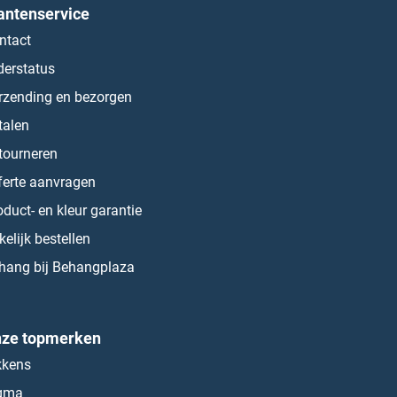
antenservice
ntact
derstatus
rzending en bezorgen
talen
tourneren
ferte aanvragen
oduct- en kleur garantie
kelijk bestellen
hang bij Behangplaza
ze topmerken
kkens
gma