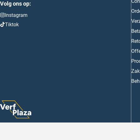
Con
Volg ons op:
Ord
Instagram
Ver
Tiktok
Bet
Ret
Off
Prod
Zake
Beh