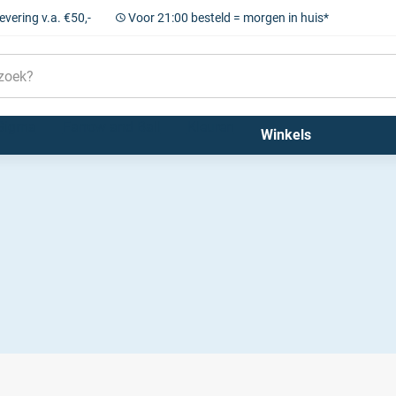
levering v.a. €50,-
Voor 21:00 besteld = morgen in huis*
Sigma
Farrow and Ball
Kleuren
Winkels