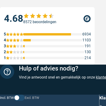
4.68
Goe
8572 beoordelingen
ser
Goe
5
6934
Gesc
4
1103
3
191
2
130
1
214
Hulp of advies nodig?
Vind je antwoord snel en gemakkelijk op onze
klant
Kla
Incl. BTW
Excl. BTW