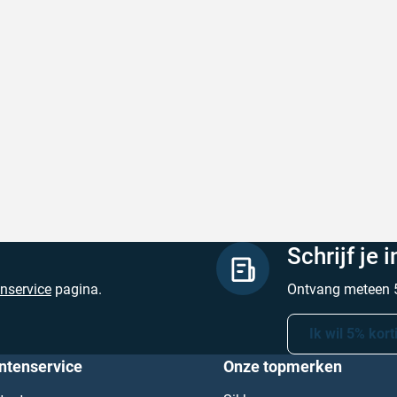
de producten, snelle levering en goede
Goed v
vice
Goed ver
de producten, snelle levering en goede service
Geschrev
hreven door M. V. op 5 augustus 2026
Schrijf je 
enservice
pagina.
Ontvang meteen 5
Ik wil 5% kort
ntenservice
Onze topmerken