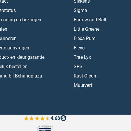
tact
Sikkens
erstatus
Sigma
zending en bezorgen
Farrow and Ball
alen
Little Greene
ourneren
Flexa Pure
erte aanvragen
Flexa
uct- en kleur garantie
Trae Lyx
lijk bestellen
SPS
ang bij Behangplaza
Rust-Oleum
Muurverf
4.68
Bekijk de verfplaza beoordelingen