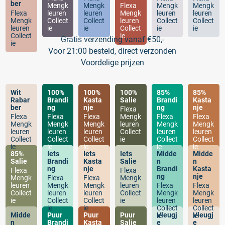
ber
Mengk
Mengk
Flexa
Mengk
Mengk
Flexa
leuren
leuren
Mengk
leuren
leuren
Mengk
Collect
Collect
leuren
Collect
Collect
leuren
ie
ie
Collect
ie
ie
Collect
ie
Gratis verzending vanaf €50,-
ie
Voor 21:00 besteld, direct verzonden
Voordelige prijzen
Wit
100%
100%
100%
85%
85%
Rabar
Brandi
Kasta
Salie
Brandi
Kasta
ber
ng
nje
ng
nje
Flexa
Flexa
Flexa
Flexa
Mengk
Flexa
Flexa
Mengk
Mengk
Mengk
leuren
Mengk
Mengk
leuren
leuren
leuren
Collect
leuren
leuren
Collect
Collect
Collect
ie
Collect
Collect
ie
ie
ie
ie
ie
85%
Iets
Iets
Iets
Midde
Midde
Salie
Brandi
Kasta
Salie
n
n
ng
nje
Brandi
Kasta
Flexa
Flexa
ng
nje
Mengk
Flexa
Flexa
Mengk
leuren
Mengk
Mengk
leuren
Flexa
Flexa
Collect
leuren
leuren
Collect
Mengk
Mengk
ie
Collect
Collect
ie
leuren
leuren
ie
ie
Collect
Collect
Midde
Puur
Puur
Puur
Vleugj
Vleugj
ie
ie
n
Brandi
Kasta
Salie
e
e