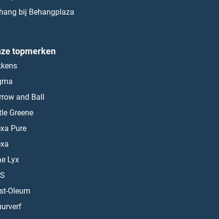
hang bij Behangplaza
ze topmerken
kkens
gma
rrow and Ball
ttle Greene
exa Pure
exa
ae Lyx
S
st-Oleum
urverf