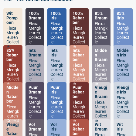
Wit
100%
100%
100%
85%
85%
Pomp
Braam
Iris
Rabar
Braam
Iiris
oen
ber
Flexa
Flexa
Flexa
Flexa
Flexa
Mengk
Mengk
Flexa
Mengk
Mengk
Mengk
leuren
leuren
Mengk
leuren
leuren
leuren
Collect
Collect
leuren
Collect
Collect
Collect
ie
ie
Collect
ie
ie
ie
ie
85%
Iets
Iets
Iets
Midde
Midde
Rabar
Braam
Iris
Rabar
n
n Iris
ber
ber
Braam
Flexa
Flexa
Flexa
Flexa
Mengk
Mengk
Flexa
Flexa
Mengk
Mengk
leuren
leuren
Mengk
Mengk
leuren
leuren
Collect
Collect
leuren
leuren
Collect
Collect
ie
ie
Collect
Collect
ie
ie
ie
ie
Midde
Puur
Puur
Puur
Vleugj
Vleugj
n
Braam
Iris
Rabar
e
e Iris
Rabar
ber
Braam
Flexa
Flexa
Flexa
ber
Mengk
Mengk
Flexa
Flexa
Mengk
Flexa
leuren
leuren
Mengk
Mengk
leuren
Mengk
Collect
Collect
leuren
leuren
Collect
leuren
ie
ie
Collect
Collect
ie
Collect
ie
ie
Vleugj
Vol
Vol
Vol
Wit
Wit
ie
e
Braam
Iris
Rabar
Braam
Iris
Rabar
ber
Flexa
Flexa
Flexa
Flexa