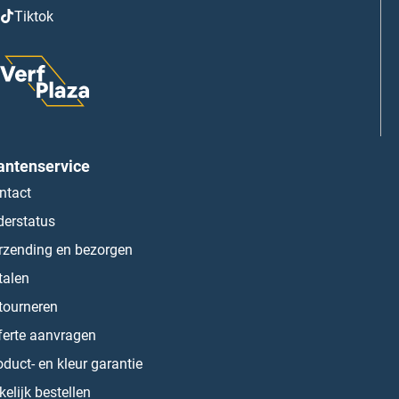
Tiktok
antenservice
ntact
derstatus
rzending en bezorgen
talen
tourneren
ferte aanvragen
oduct- en kleur garantie
kelijk bestellen