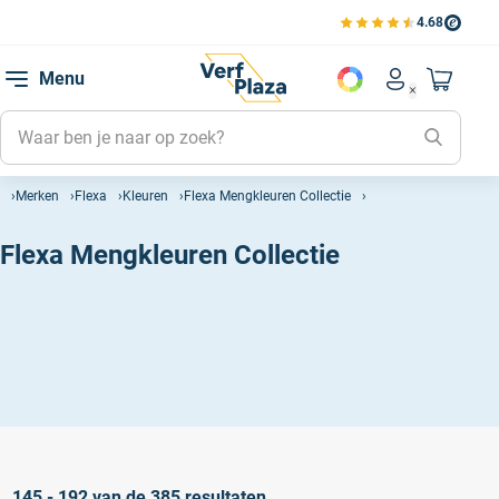
4.68
Bekijk de verfplaza beoord
Mijn be
Menu
Mijn pa
Account men
Naar mi
Mijn kl
Mijn g
Merken
Flexa
Kleuren
Flexa Mengkleuren Collectie
Inlogge
Flexa Mengkleuren Collectie
145 - 192 van de 385 resultaten