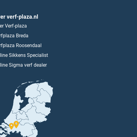
er verf-plaza.nl
er Verf-plaza
rfplaza Breda
rfplaza Roosendaal
line Sikkens Specialist
line Sigma verf dealer