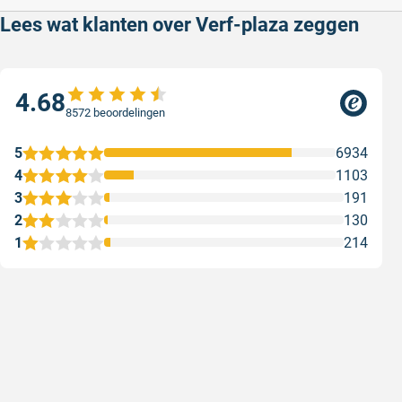
Lees wat klanten over Verf-plaza zeggen
4.68
8572 beoordelingen
5
6934
4
1103
3
191
2
130
1
214
Goede producten, snelle levering en
Goed ver
goede service
Goed verpa
Goede producten, snelle levering en goede
Geschreven
service