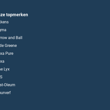
ze topmerken
kkens
gma
rrow and Ball
ttle Greene
exa Pure
exa
ae Lyx
S
st-Oleum
urverf