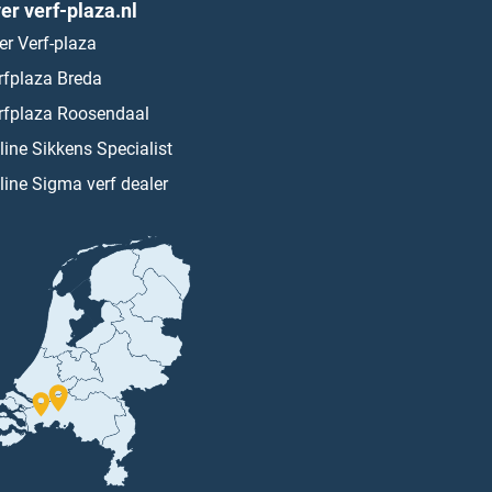
er verf-plaza.nl
er Verf-plaza
rfplaza Breda
rfplaza Roosendaal
line Sikkens Specialist
line Sigma verf dealer