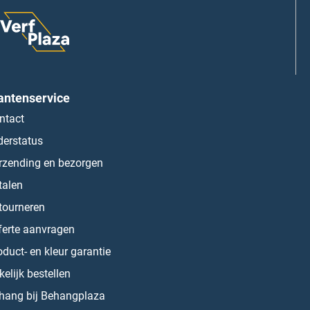
antenservice
ntact
derstatus
rzending en bezorgen
talen
tourneren
ferte aanvragen
oduct- en kleur garantie
kelijk bestellen
hang bij Behangplaza