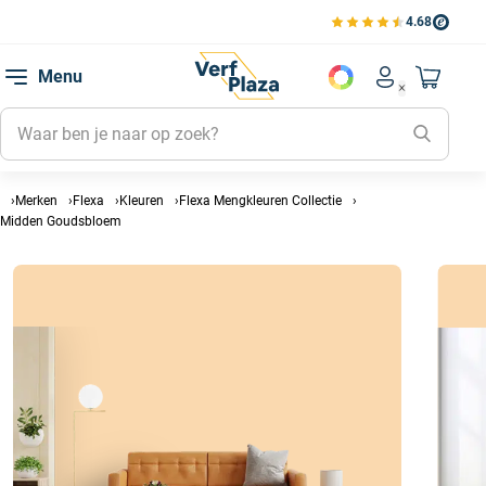
4.68
Bekijk de verfplaza beoord
Mijn be
Menu
Mijn pa
Account men
Naar mi
Mijn kl
Mijn g
Inlogge
Merken
Flexa
Kleuren
Flexa Mengkleuren Collectie
Midden Goudsbloem