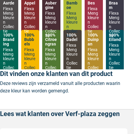
Aarde
Appel
Auber
Bamb
Bes
Braa
gine
oe
m
Flexa
Flexa
Flexa
Meng
Meng
Flexa
Flexa
Meng
Flexa
kleure
kleure
Meng
Meng
kleure
Meng
n
n
kleure
kleure
n
kleure
Collec
Collec
n
n
Collec
n
tie
tie
Collec
Collec
tie
Collec
100%
100%
100%
100%
100%
100%
tie
tie
tie
Brand
Bubb
Citroe
Dadel
Duinp
Eiland
ing
els
ngras
an
Flexa
Flexa
Flexa
Flexa
Flexa
Meng
Flexa
Meng
Meng
Meng
Meng
kleure
Meng
kleure
kleure
kleure
kleure
n
kleure
n
n
n
n
Collec
n
Collec
Collec
Collec
Collec
tie
Collec
tie
tie
tie
tie
tie
Dit vinden onze klanten van dit product
Deze reviews zijn verzameld vanuit alle producten waarin
deze kleur kan worden gemengd.
Lees wat klanten over Verf-plaza zeggen