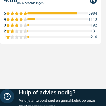
4.68
8636 beoordelingen
5
6984
4
1113
3
192
2
131
1
216
Snelle levering
Met (grat
Snelle levering, prijzen zijn goed. En
Met (grati
duidelijke website
sterren zi
Geschreven door Henri d. op 8 augustus 2026
Geschreven
Hulp of advies nodig?
Vind je antwoord snel en gemakkelijk op onze