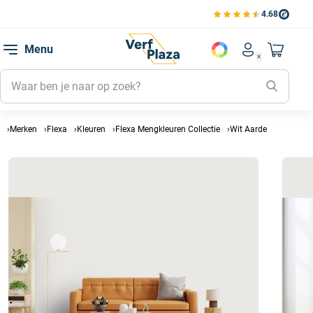
4.68
Bekijk de verfplaza beoord
Mijn be
Menu
Mijn pa
Account men
Naar mi
Mijn kl
Mijn g
Inlogge
Merken
Flexa
Kleuren
Flexa Mengkleuren Collectie
Wit Aarde