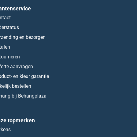
antenservice
ntact
derstatus
rzending en bezorgen
talen
tourneren
ferte aanvragen
oduct- en kleur garantie
kelijk bestellen
hang bij Behangplaza
ze topmerken
kkens