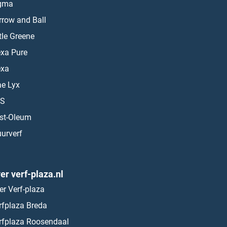
gma
rrow and Ball
ttle Greene
exa Pure
exa
ae Lyx
S
st-Oleum
urverf
er verf-plaza.nl
er Verf-plaza
rfplaza Breda
rfplaza Roosendaal