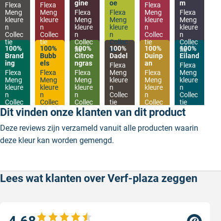
gine
oe
m
Flexa
Flexa
Flexa
Meng
Meng
Flexa
Flexa
Meng
Flexa
kleure
kleure
Meng
Meng
kleure
Meng
n
n
kleure
kleure
n
kleure
Collec
Collec
n
n
Collec
n
tie
tie
Collec
Collec
tie
Collec
100%
100%
100%
100%
100%
100%
tie
tie
tie
Brand
Bubb
Citroe
Dadel
Duinp
Eiland
ing
els
ngras
an
Flexa
Flexa
Flexa
Flexa
Flexa
Meng
Flexa
Meng
Meng
Meng
Meng
kleure
Meng
kleure
kleure
kleure
kleure
n
kleure
n
n
n
n
Collec
n
Collec
Collec
Collec
Collec
tie
Collec
tie
tie
tie
tie
tie
Dit vinden onze klanten van dit product
Deze reviews zijn verzameld vanuit alle producten waarin
deze kleur kan worden gemengd.
Lees wat klanten over Verf-plaza zeggen