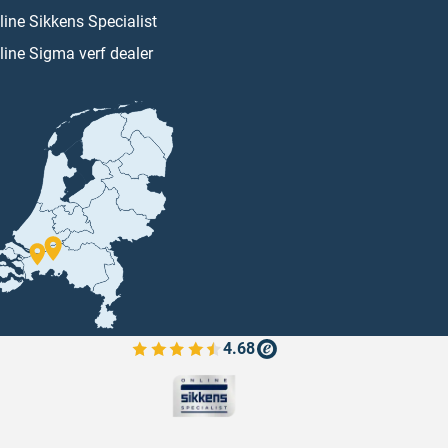
line Sikkens Specialist
line Sigma verf dealer
4.68
Bekijk de verfplaza beoordelingen