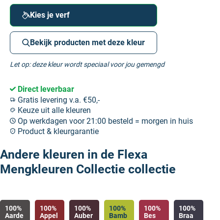
Kies je verf
Bekijk producten met deze kleur
Let op: deze kleur wordt speciaal voor jou gemengd
Direct leverbaar
Gratis levering v.a. €50,-
Keuze uit alle kleuren
Op werkdagen voor 21:00 besteld = morgen in huis
Product & kleurgarantie
Andere kleuren in de Flexa
Mengkleuren Collectie collectie
100%
100%
100%
100%
100%
100%
Aarde
Appel
Auber
Bamb
Bes
Braa