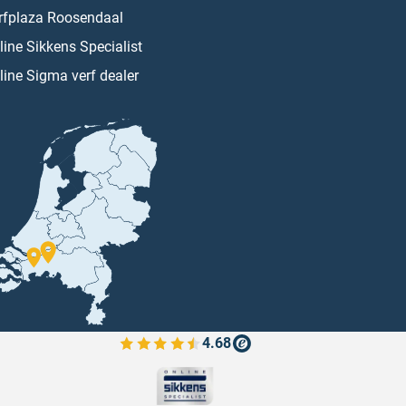
rfplaza Roosendaal
line Sikkens Specialist
line Sigma verf dealer
4.68
Bekijk de verfplaza beoordelingen