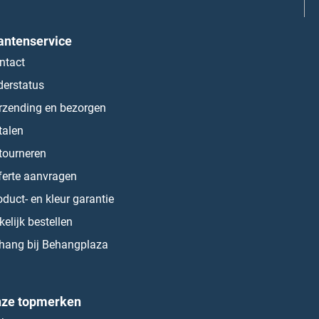
antenservice
ntact
derstatus
rzending en bezorgen
talen
tourneren
ferte aanvragen
oduct- en kleur garantie
kelijk bestellen
hang bij Behangplaza
ze topmerken