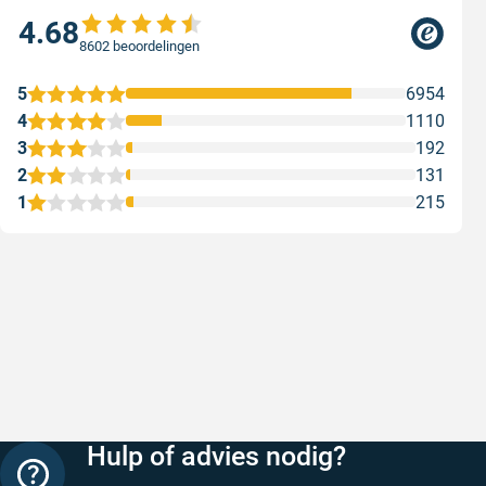
4.68
8602 beoordelingen
5
6954
4
1110
3
192
2
131
1
215
Snelle levering
Keurig
Snelle levering!
Goed verp
prijs
Geschreven door Nancy K. op 7 augustus 2026
Geschreve
Hulp of advies nodig?