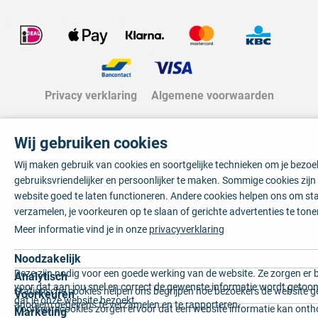
Privacy verklaring
Algemene voorwaarden
Wij gebruiken cookies
Wij maken gebruik van cookies en soortgelijke technieken om je bezo
gebruiksvriendelijker en persoonlijker te maken. Sommige cookies zij
website goed te laten functioneren. Andere cookies helpen ons om sta
verzamelen, je voorkeuren op te slaan of gerichte advertenties te tone
Meer informatie vind je in onze
privacyverklaring
Noodzakelijk
Deze zijn nodig voor een goede werking van de website. Ze zorgen er 
Analytisch
voor dat aan jou snel en correct de gewenste informatie wordt getoon
Statistische cookies helpen ons begrijpen hoe bezoekers de website g
Voorkeuren
dat je onze website bezoekt.
anoniem gegevens te verzamelen en te rapporteren.
Voorkeurscookies zorgen ervoor dat een website informatie kan onth
Marketing