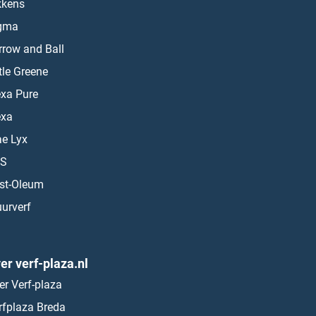
kkens
gma
rrow and Ball
ttle Greene
exa Pure
exa
ae Lyx
S
st-Oleum
urverf
er verf-plaza.nl
er Verf-plaza
rfplaza Breda