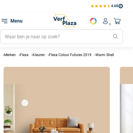
4.68
Bekijk de verfplaza beoord
Mijn be
Menu
Mijn pa
Account men
Naar mi
Mijn kl
Mijn g
Inlogge
Merken
Flexa
Kleuren
Flexa Colour Futures 2019
Warm Shell