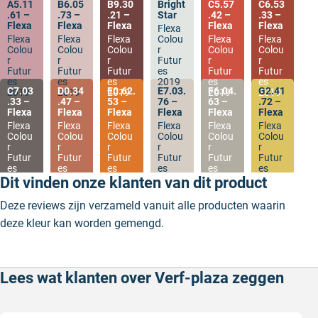
A5.11
B6.05
B9.30
Bright
C5.57
C6.53
.61 –
.73 –
.21 –
Star
.42 –
.33 –
Flexa
Flexa
Flexa
Flexa
Flexa
Flexa
Flexa
Flexa
Flexa
Colou
Flexa
Flexa
Colou
Colou
Colou
r
Colou
Colou
r
r
r
Futur
r
r
Futur
Futur
Futur
es
Futur
Futur
es
es
es
2019
es
es
C7.03
D0.34
E0.62.
E7.03.
F6.04.
G2.41
2019
2019
2019
2019
2019
.33 –
.47 –
53 –
76 –
63 –
.72 –
Flexa
Flexa
Flexa
Flexa
Flexa
Flexa
Flexa
Flexa
Flexa
Flexa
Flexa
Flexa
Colou
Colou
Colou
Colou
Colou
Colou
r
r
r
r
r
r
Futur
Futur
Futur
Futur
Futur
Futur
es
es
es
es
es
es
2019
2019
2019
2019
2019
2019
Dit vinden onze klanten van dit product
Deze reviews zijn verzameld vanuit alle producten waarin
deze kleur kan worden gemengd.
Lees wat klanten over Verf-plaza zeggen