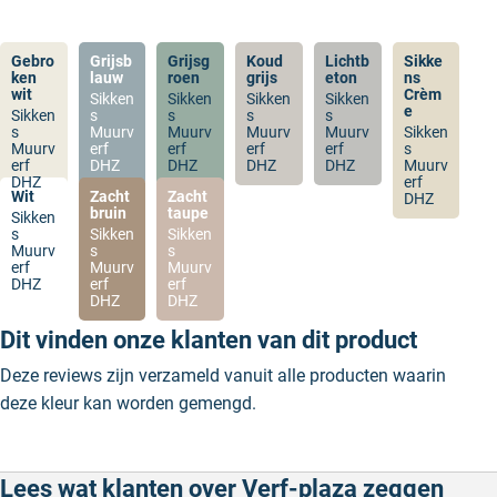
Gebro
Grijsb
Grijsg
Koud
Lichtb
Sikke
ken
lauw
roen
grijs
eton
ns
wit
Crèm
Sikken
Sikken
Sikken
Sikken
e
Sikken
s
s
s
s
s
Muurv
Muurv
Muurv
Muurv
Sikken
Muurv
erf
erf
erf
erf
s
erf
DHZ
DHZ
DHZ
DHZ
Muurv
DHZ
erf
Wit
Zacht
Zacht
DHZ
bruin
taupe
Sikken
s
Sikken
Sikken
Muurv
s
s
erf
Muurv
Muurv
DHZ
erf
erf
DHZ
DHZ
Dit vinden onze klanten van dit product
Deze reviews zijn verzameld vanuit alle producten waarin
deze kleur kan worden gemengd.
Lees wat klanten over Verf-plaza zeggen