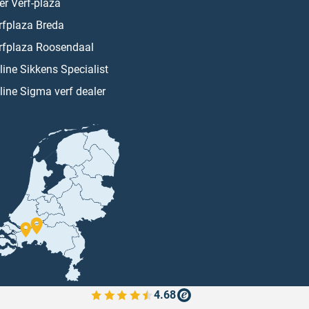
er Verf-plaza
rfplaza Breda
rfplaza Roosendaal
line Sikkens Specialist
line Sigma verf dealer
4.68
Bekijk de verfplaza beoordelingen