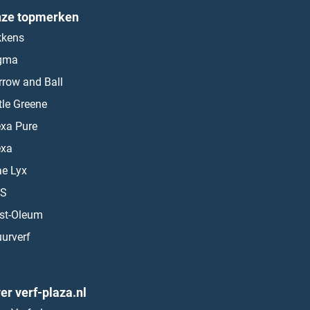
ze topmerken
kkens
gma
rrow and Ball
ttle Greene
exa Pure
exa
ae Lyx
S
st-Oleum
urverf
er verf-plaza.nl