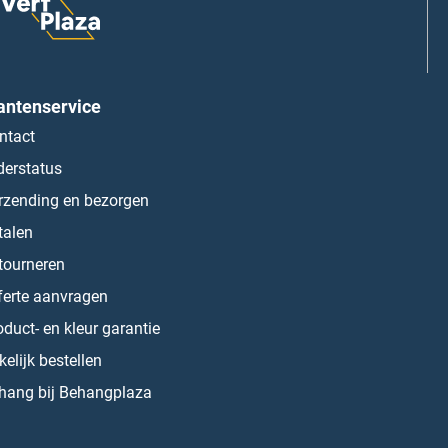
antenservice
ntact
derstatus
rzending en bezorgen
talen
tourneren
ferte aanvragen
oduct- en kleur garantie
kelijk bestellen
hang bij Behangplaza