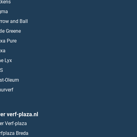
kkens
gma
rrow and Ball
ttle Greene
exa Pure
exa
ae Lyx
S
st-Oleum
urverf
er verf-plaza.nl
er Verf-plaza
rfplaza Breda