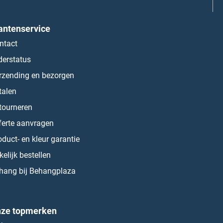
antenservice
ntact
derstatus
rzending en bezorgen
talen
tourneren
ferte aanvragen
oduct- en kleur garantie
kelijk bestellen
hang bij Behangplaza
ze topmerken