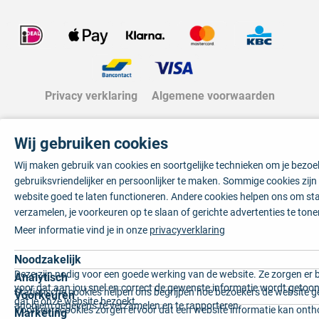
Privacy verklaring
Algemene voorwaarden
Wij gebruiken cookies
Wij maken gebruik van cookies en soortgelijke technieken om je bezo
gebruiksvriendelijker en persoonlijker te maken. Sommige cookies zij
website goed te laten functioneren. Andere cookies helpen ons om sta
verzamelen, je voorkeuren op te slaan of gerichte advertenties te tone
Meer informatie vind je in onze
privacyverklaring
Noodzakelijk
Deze zijn nodig voor een goede werking van de website. Ze zorgen er 
Analytisch
voor dat aan jou snel en correct de gewenste informatie wordt getoon
Statistische cookies helpen ons begrijpen hoe bezoekers de website g
Voorkeuren
dat je onze website bezoekt.
anoniem gegevens te verzamelen en te rapporteren.
Voorkeurscookies zorgen ervoor dat een website informatie kan onth
Marketing