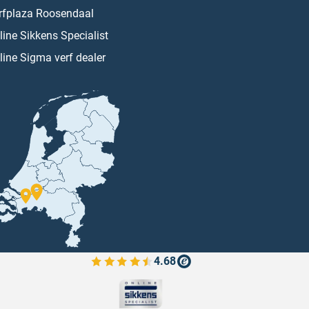
rfplaza Roosendaal
line Sikkens Specialist
line Sigma verf dealer
4.68
Bekijk de verfplaza beoordelingen