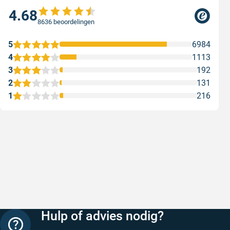
4.68
8636 beoordelingen
5
6984
4
1113
3
192
2
131
1
216
Snelle levering
Met (grat
Snelle levering, prijzen zijn goed. En
Met (grati
duidelijke website
sterren zi
Geschreven door Henri d. op 8 augustus 2026
Geschreven
Hulp of advies nodig?