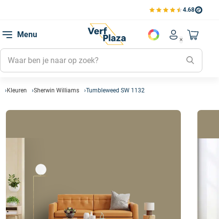
4.68
Bekijk de verfplaza beoord
Mijn be
Menu
Mijn pa
Account men
Naar mi
Mijn kl
Mijn g
Inlogge
Kleuren
Sherwin Williams
Tumbleweed SW 1132