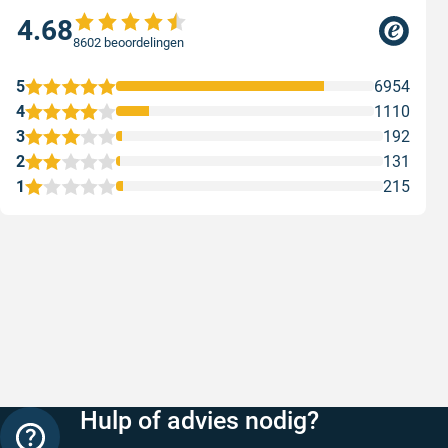
4.68
8602 beoordelingen
5
6954
4
1110
3
192
2
131
1
215
Snelle levering
Keurig
Snelle levering!
Goed verp
prijs
Geschreven door Nancy K. op 7 augustus 2026
Geschreve
Hulp of advies nodig?