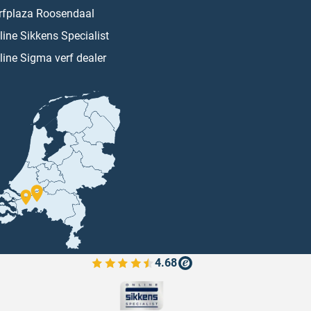
rfplaza Roosendaal
line Sikkens Specialist
line Sigma verf dealer
4.68
Bekijk de verfplaza beoordelingen