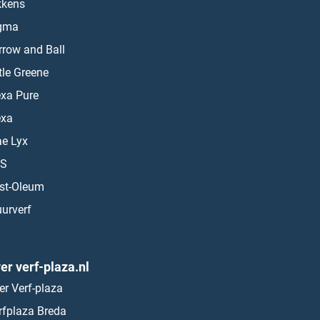
kkens
gma
rrow and Ball
ttle Greene
exa Pure
exa
ae Lyx
S
st-Oleum
urverf
er verf-plaza.nl
er Verf-plaza
rfplaza Breda