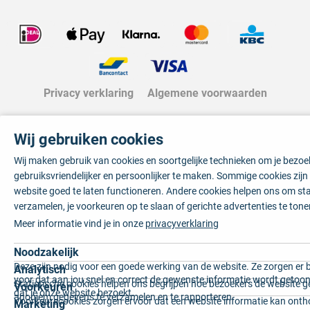
Privacy verklaring
Algemene voorwaarden
Wij gebruiken cookies
Wij maken gebruik van cookies en soortgelijke technieken om je bezo
gebruiksvriendelijker en persoonlijker te maken. Sommige cookies zij
website goed te laten functioneren. Andere cookies helpen ons om sta
verzamelen, je voorkeuren op te slaan of gerichte advertenties te tone
Meer informatie vind je in onze
privacyverklaring
Noodzakelijk
Deze zijn nodig voor een goede werking van de website. Ze zorgen er 
Analytisch
voor dat aan jou snel en correct de gewenste informatie wordt getoon
Statistische cookies helpen ons begrijpen hoe bezoekers de website g
Voorkeuren
dat je onze website bezoekt.
anoniem gegevens te verzamelen en te rapporteren.
Voorkeurscookies zorgen ervoor dat een website informatie kan onth
Marketing