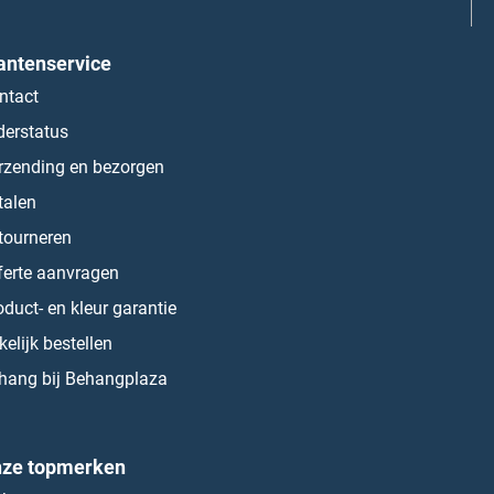
antenservice
ntact
derstatus
rzending en bezorgen
talen
tourneren
ferte aanvragen
oduct- en kleur garantie
kelijk bestellen
hang bij Behangplaza
ze topmerken