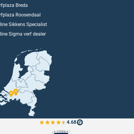
rfplaza Breda
rfplaza Roosendaal
line Sikkens Specialist
line Sigma verf dealer
4.68
Bekijk de verfplaza beoordelingen