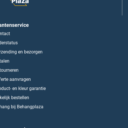
antenservice
ntact
derstatus
rzending en bezorgen
talen
tourneren
ferte aanvragen
oduct- en kleur garantie
kelijk bestellen
hang bij Behangplaza