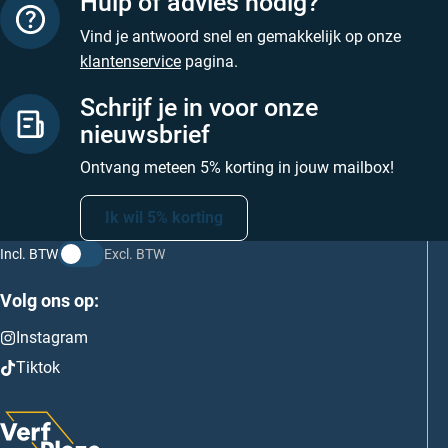
Hulp of advies nodig?
Vind je antwoord snel en gemakkelijk op onze
klantenservice
pagina.
Schrijf je in voor onze
nieuwsbrief
Ontvang meteen 5% korting in jouw mailbox!
Ik wil 5% korting
Incl. BTW
Excl. BTW
Volg ons op:
Instagram
Tiktok