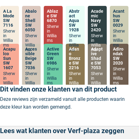
A La
Abalo
Ablaz
Abstr
Acade
Acant
Mode
ne
e SW
act
mic
hus
SW
Shell
6870
Aqua
Navy
SW
7116
SW
SW
SW
0029
Sherw
6050
1928
2420
Sherw
in
Sherw
in
Sherw
Willia
Sherw
Sherw
in
Willia
in
ms
in
in
Willia
ms
Willia
Willia
Willia
ms
Acapu
Acces
Active
Adan
Adapt
Adiro
ms
ms
ms
lco
sible
Green
o
ive
ndak
Sun
Beige
SW
Bronz
Shad
SW
SW
SW
6986
e SW
e SW
2020
1607
7036
2216
7053
Sherw
Sherw
Sherw
Sherw
in
Sherw
Sherw
in
in
in
Willia
in
in
Willia
Willia
Willia
ms
Willia
Willia
ms
ms
ms
ms
ms
Dit vinden onze klanten van dit product
Deze reviews zijn verzameld vanuit alle producten waarin
deze kleur kan worden gemengd.
Lees wat klanten over Verf-plaza zeggen