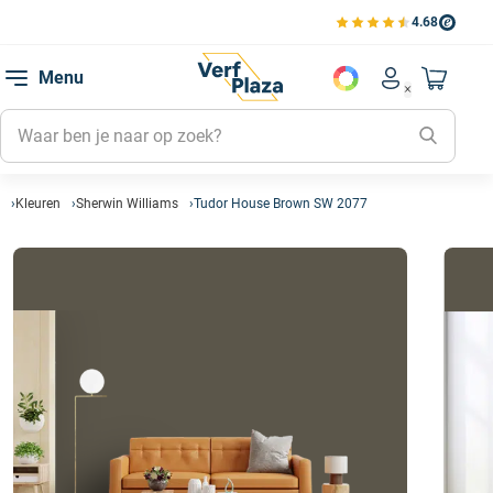
4.68
Bekijk de verfplaza beoord
Mijn be
Menu
Mijn pa
Account men
Naar mi
Mijn kl
Mijn g
Inlogge
Kleuren
Sherwin Williams
Tudor House Brown SW 2077