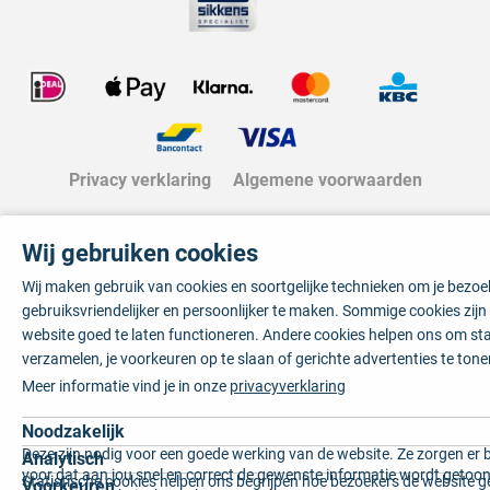
Privacy verklaring
Algemene voorwaarden
Wij gebruiken cookies
Wij maken gebruik van cookies en soortgelijke technieken om je bezo
gebruiksvriendelijker en persoonlijker te maken. Sommige cookies zij
website goed te laten functioneren. Andere cookies helpen ons om sta
verzamelen, je voorkeuren op te slaan of gerichte advertenties te tone
Meer informatie vind je in onze
privacyverklaring
Noodzakelijk
Deze zijn nodig voor een goede werking van de website. Ze zorgen er 
Analytisch
voor dat aan jou snel en correct de gewenste informatie wordt getoon
Statistische cookies helpen ons begrijpen hoe bezoekers de website g
Voorkeuren