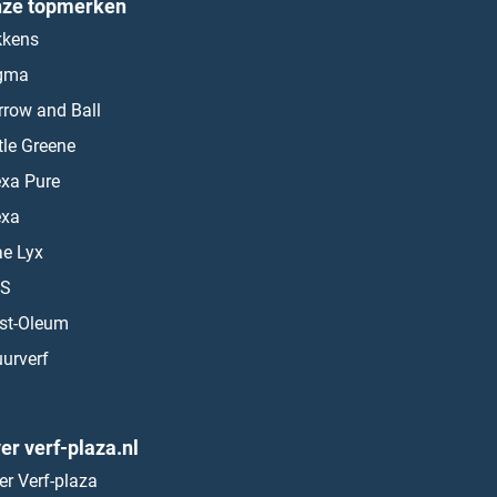
ze topmerken
kkens
gma
rrow and Ball
ttle Greene
exa Pure
exa
ae Lyx
S
st-Oleum
urverf
er verf-plaza.nl
er Verf-plaza