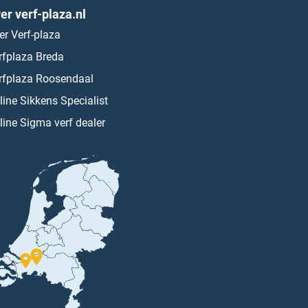
er verf-plaza.nl
er Verf-plaza
rfplaza Breda
rfplaza Roosendaal
line Sikkens Specialist
line Sigma verf dealer