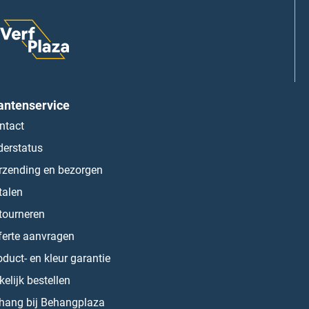
antenservice
ntact
derstatus
rzending en bezorgen
talen
tourneren
ferte aanvragen
oduct- en kleur garantie
kelijk bestellen
hang bij Behangplaza