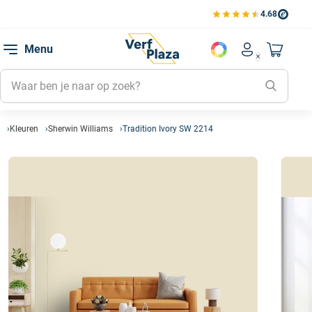
4.68
Bekijk de verfplaza beoord
Mijn be
Menu
Mijn pa
Account men
Naar mi
Mijn kl
Mijn g
Inlogge
Kleuren
Sherwin Williams
Tradition Ivory SW 2214