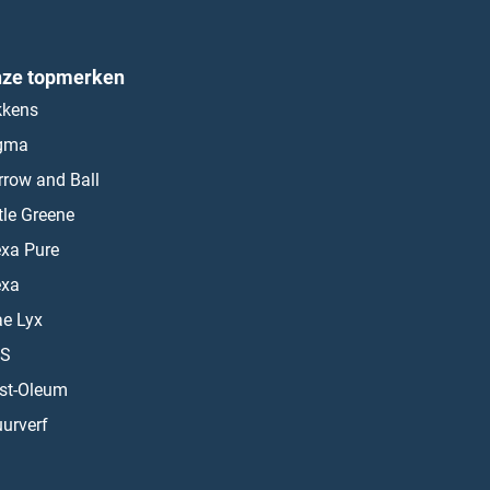
ze topmerken
kkens
gma
rrow and Ball
ttle Greene
exa Pure
exa
ae Lyx
S
st-Oleum
urverf