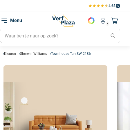
4.68
Bekijk de verfplaza beoord
Mijn be
Menu
Mijn pa
Account men
Naar mi
Mijn kl
Mijn g
Inlogge
Kleuren
Sherwin Williams
Townhouse Tan SW 2186