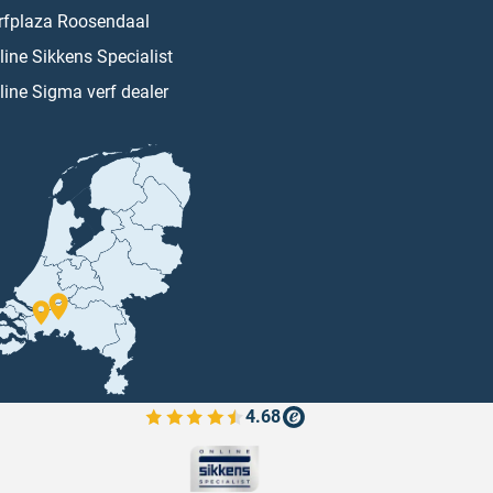
rfplaza Roosendaal
line Sikkens Specialist
line Sigma verf dealer
4.68
Bekijk de verfplaza beoordelingen