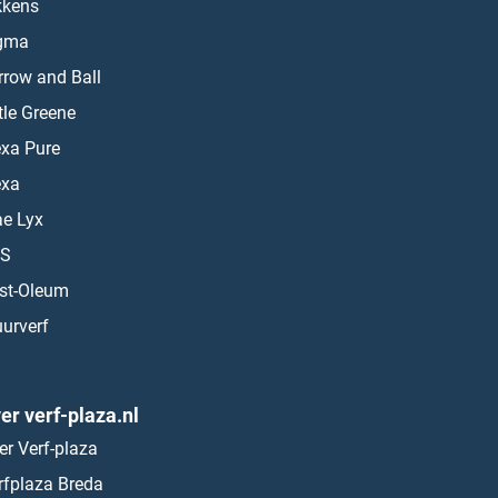
kkens
gma
rrow and Ball
ttle Greene
exa Pure
exa
ae Lyx
S
st-Oleum
urverf
er verf-plaza.nl
er Verf-plaza
rfplaza Breda