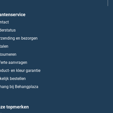
antenservice
ntact
derstatus
rzending en bezorgen
talen
tourneren
ferte aanvragen
oduct- en kleur garantie
kelijk bestellen
hang bij Behangplaza
ze topmerken