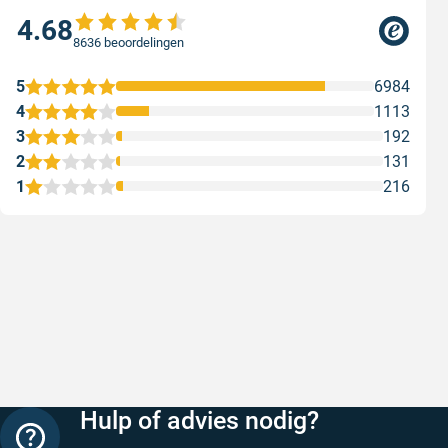
4.68
8636 beoordelingen
5
6984
4
1113
3
192
2
131
1
216
Snelle levering
Met (grat
Snelle levering, prijzen zijn goed. En
Met (grati
duidelijke website
sterren zi
Geschreven door Henri d. op 8 augustus 2026
Geschreven
Hulp of advies nodig?