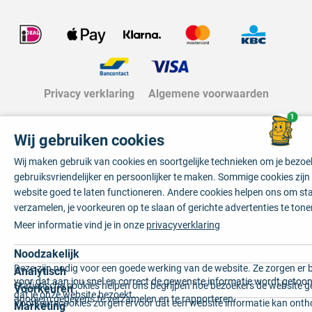
Privacy verklaring
Algemene voorwaarden
1
Wij gebruiken cookies
Wij maken gebruik van cookies en soortgelijke technieken om je bezo
gebruiksvriendelijker en persoonlijker te maken. Sommige cookies zij
website goed te laten functioneren. Andere cookies helpen ons om sta
verzamelen, je voorkeuren op te slaan of gerichte advertenties te tone
Meer informatie vind je in onze
privacyverklaring
Noodzakelijk
Deze zijn nodig voor een goede werking van de website. Ze zorgen er 
Analytisch
voor dat aan jou snel en correct de gewenste informatie wordt getoon
Statistische cookies helpen ons begrijpen hoe bezoekers de website g
Voorkeuren
dat je onze website bezoekt.
anoniem gegevens te verzamelen en te rapporteren.
Voorkeurscookies zorgen ervoor dat een website informatie kan onth
Marketing