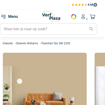
4.68
Bekijk de verfplaza beoord
Mijn be
Menu
Mijn pa
Account men
Naar mi
Mijn kl
Mijn g
Inlogge
Kleuren
Sherwin Williams
Townhall Tan SW 2205