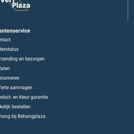
antenservice
ntact
derstatus
rzending en bezorgen
talen
tourneren
ferte aanvragen
oduct- en kleur garantie
kelijk bestellen
hang bij Behangplaza