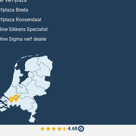
er Verf-plaza
rfplaza Breda
rfplaza Roosendaal
line Sikkens Specialist
line Sigma verf dealer
4.68
Bekijk de verfplaza beoordelingen