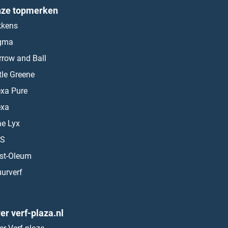
ze topmerken
kkens
gma
rrow and Ball
ttle Greene
exa Pure
exa
ae Lyx
S
st-Oleum
urverf
er verf-plaza.nl