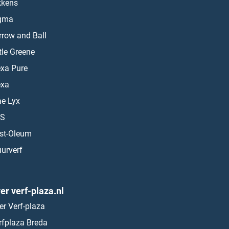
kkens
gma
rrow and Ball
ttle Greene
exa Pure
exa
ae Lyx
S
st-Oleum
urverf
er verf-plaza.nl
er Verf-plaza
rfplaza Breda