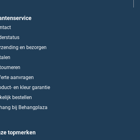
antenservice
ntact
derstatus
rzending en bezorgen
talen
tourneren
ferte aanvragen
oduct- en kleur garantie
kelijk bestellen
hang bij Behangplaza
ze topmerken