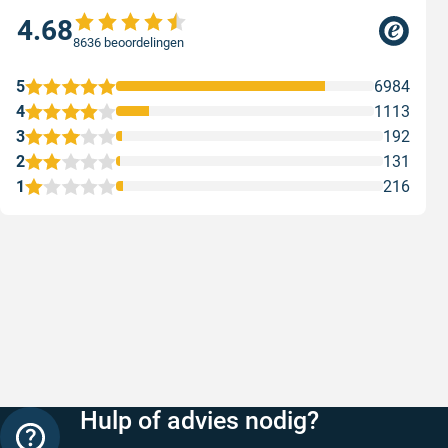
4.68
8636 beoordelingen
5
6984
4
1113
3
192
2
131
1
216
Snelle levering
Met (grat
Snelle levering, prijzen zijn goed. En
Met (grati
duidelijke website
sterren zi
Geschreven door Henri d. op 8 augustus 2026
Geschreven
Hulp of advies nodig?