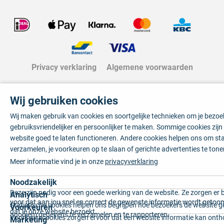
Privacy verklaring
Algemene voorwaarden
Wij gebruiken cookies
Wij maken gebruik van cookies en soortgelijke technieken om je bezo
gebruiksvriendelijker en persoonlijker te maken. Sommige cookies zij
website goed te laten functioneren. Andere cookies helpen ons om sta
verzamelen, je voorkeuren op te slaan of gerichte advertenties te tone
Meer informatie vind je in onze
privacyverklaring
Noodzakelijk
Deze zijn nodig voor een goede werking van de website. Ze zorgen er 
Analytisch
voor dat aan jou snel en correct de gewenste informatie wordt getoon
Statistische cookies helpen ons begrijpen hoe bezoekers de website g
Voorkeuren
dat je onze website bezoekt.
anoniem gegevens te verzamelen en te rapporteren.
Voorkeurscookies zorgen ervoor dat een website informatie kan onth
Marketing