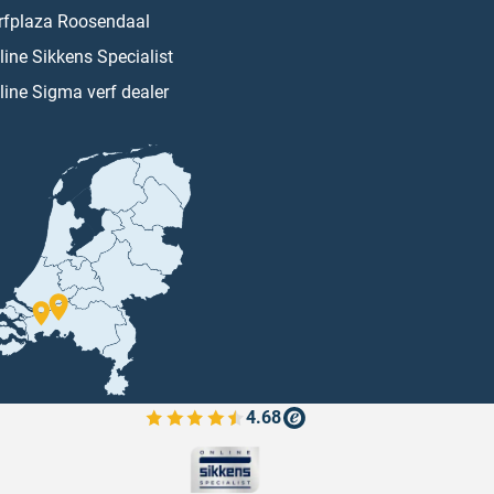
rfplaza Roosendaal
line Sikkens Specialist
line Sigma verf dealer
4.68
Bekijk de verfplaza beoordelingen