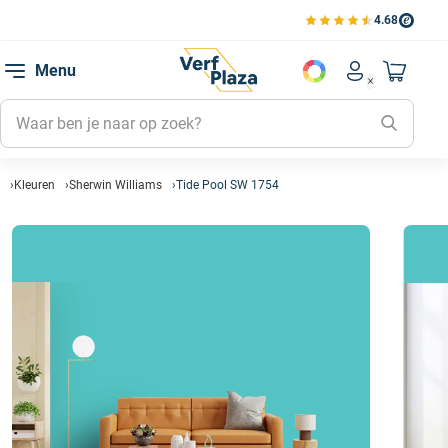
4.68
Bekijk de verfplaza beoord
Mijn be
Menu
Mijn pa
Account men
Naar mi
Mijn kl
Mijn g
Inlogge
Kleuren
Sherwin Williams
Tide Pool SW 1754