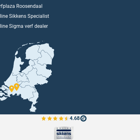
rfplaza Roosendaal
line Sikkens Specialist
line Sigma verf dealer
4.68
Bekijk de verfplaza beoordelingen