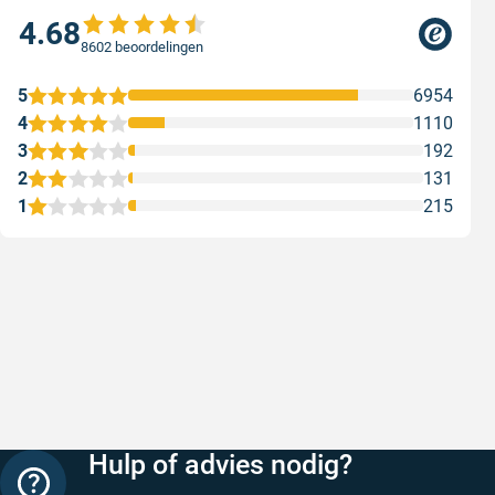
4.68
8602 beoordelingen
5
6954
4
1110
3
192
2
131
1
215
Snelle levering
Keurig
Snelle levering!
Goed verp
prijs
Geschreven door Nancy K. op 7 augustus 2026
Geschreve
Hulp of advies nodig?