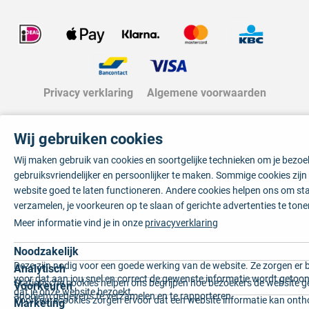
Privacy verklaring
Algemene voorwaarden
Wij gebruiken cookies
Wij maken gebruik van cookies en soortgelijke technieken om je bezo
gebruiksvriendelijker en persoonlijker te maken. Sommige cookies zij
website goed te laten functioneren. Andere cookies helpen ons om sta
verzamelen, je voorkeuren op te slaan of gerichte advertenties te tone
Meer informatie vind je in onze
privacyverklaring
Noodzakelijk
Deze zijn nodig voor een goede werking van de website. Ze zorgen er 
Analytisch
voor dat aan jou snel en correct de gewenste informatie wordt getoon
Statistische cookies helpen ons begrijpen hoe bezoekers de website g
Voorkeuren
dat je onze website bezoekt.
anoniem gegevens te verzamelen en te rapporteren.
Voorkeurscookies zorgen ervoor dat een website informatie kan onth
Marketing