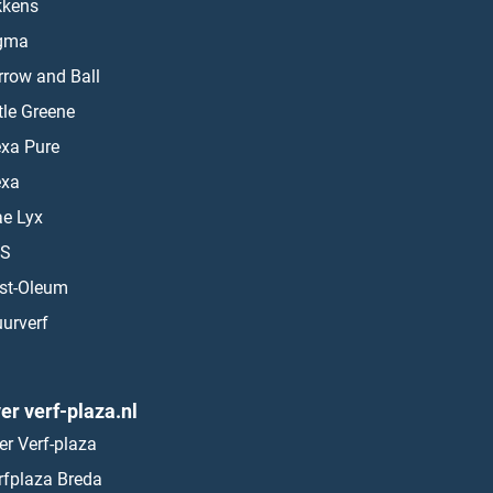
kkens
gma
rrow and Ball
ttle Greene
exa Pure
exa
ae Lyx
S
st-Oleum
urverf
er verf-plaza.nl
er Verf-plaza
rfplaza Breda