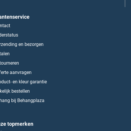
antenservice
ntact
derstatus
rzending en bezorgen
talen
tourneren
ferte aanvragen
oduct- en kleur garantie
kelijk bestellen
hang bij Behangplaza
ze topmerken