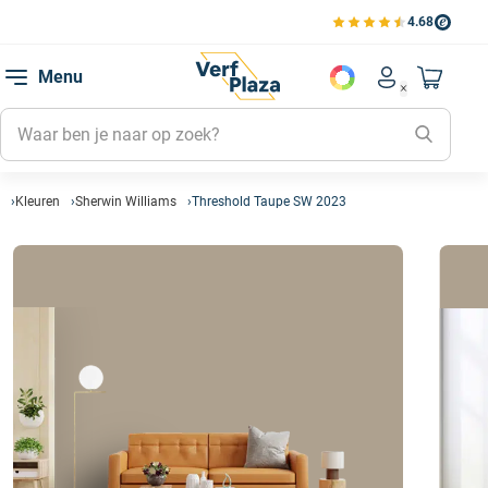
4.68
Bestell
Bekijk de verfplaza beoord
Favorie
Menu
Account men
Naar mi
Favorie
Mijn kl
Mijn g
Kleuren
Sherwin Williams
Threshold Taupe SW 2023
Inlogge