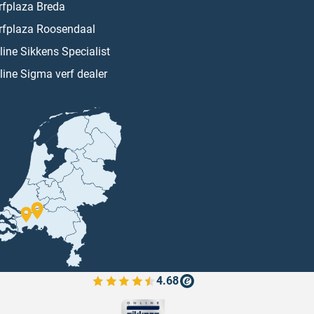
rfplaza Breda
rfplaza Roosendaal
line Sikkens Specialist
line Sigma verf dealer
4.68
Bekijk de verfplaza beoordelingen