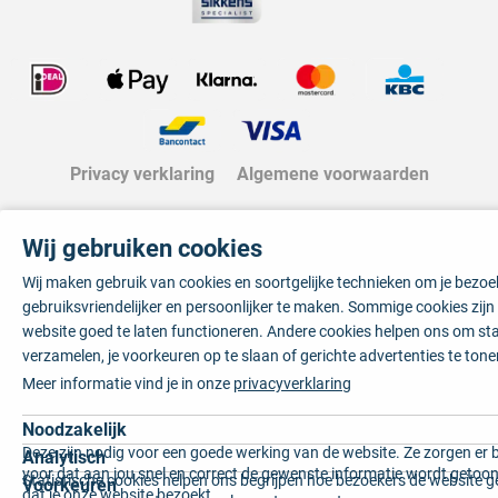
Privacy verklaring
Algemene voorwaarden
Wij gebruiken cookies
Wij maken gebruik van cookies en soortgelijke technieken om je bezo
gebruiksvriendelijker en persoonlijker te maken. Sommige cookies zij
website goed te laten functioneren. Andere cookies helpen ons om sta
verzamelen, je voorkeuren op te slaan of gerichte advertenties te tone
Meer informatie vind je in onze
privacyverklaring
Noodzakelijk
Deze zijn nodig voor een goede werking van de website. Ze zorgen er 
Analytisch
voor dat aan jou snel en correct de gewenste informatie wordt getoon
Statistische cookies helpen ons begrijpen hoe bezoekers de website g
Voorkeuren
dat je onze website bezoekt.