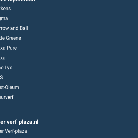
kkens
gma
rrow and Ball
ttle Greene
exa Pure
exa
ae Lyx
S
st-Oleum
urverf
er verf-plaza.nl
er Verf-plaza