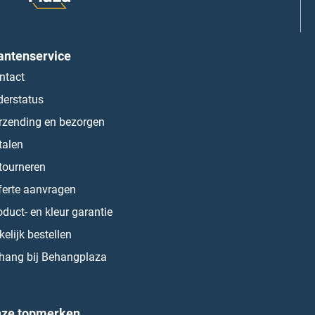
antenservice
ntact
derstatus
rzending en bezorgen
talen
tourneren
ferte aanvragen
oduct- en kleur garantie
kelijk bestellen
hang bij Behangplaza
ze topmerken