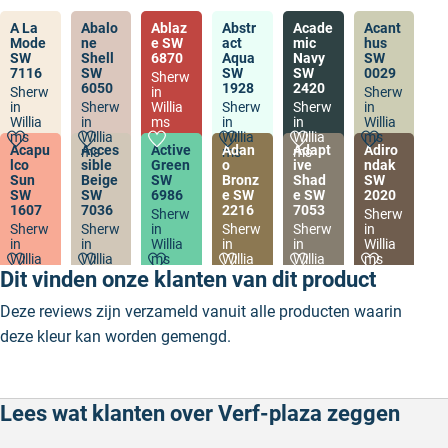
A La
Abalo
Ablaz
Abstr
Acade
Acant
Mode
ne
e SW
act
mic
hus
SW
Shell
6870
Aqua
Navy
SW
7116
SW
SW
SW
0029
Sherw
6050
1928
2420
Sherw
in
Sherw
in
Sherw
Willia
Sherw
Sherw
in
Willia
in
ms
in
in
Willia
ms
Willia
Willia
Willia
ms
Acapu
Acces
Active
Adan
Adapt
Adiro
ms
ms
ms
lco
sible
Green
o
ive
ndak
Sun
Beige
SW
Bronz
Shad
SW
SW
SW
6986
e SW
e SW
2020
1607
7036
2216
7053
Sherw
Sherw
Sherw
Sherw
in
Sherw
Sherw
in
in
in
Willia
in
in
Willia
Willia
Willia
ms
Willia
Willia
ms
ms
ms
ms
ms
Dit vinden onze klanten van dit product
Deze reviews zijn verzameld vanuit alle producten waarin
deze kleur kan worden gemengd.
Lees wat klanten over Verf-plaza zeggen