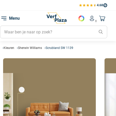
4.68
Bestell
Bekijk de verfplaza beoord
Favorie
Menu
Account men
Naar mi
Favorie
Mijn kl
Mijn g
Kleuren
Sherwin Williams
Scrubland SW 1139
Inlogge