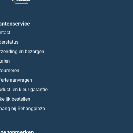
antenservice
ntact
derstatus
rzending en bezorgen
talen
tourneren
ferte aanvragen
oduct- en kleur garantie
kelijk bestellen
hang bij Behangplaza
ze topmerken