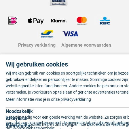
Privacy verklaring
Algemene voorwaarden
Wij gebruiken cookies
Wij maken gebruik van cookies en soortgelijke technieken om je bezo
gebruiksvriendelijker en persoonlijker te maken. Sommige cookies zij
website goed te laten functioneren. Andere cookies helpen ons om sta
verzamelen, je voorkeuren op te slaan of gerichte advertenties te tone
Meer informatie vind je in onze
privacyverklaring
Noodzakelijk
Deze zijn nodig voor een goede werking van de website. Ze zorgen er 
Analytisch
voor dat aan jou snel en correct de gewenste informatie wordt getoon
Statistische cookies helpen ons begrijpen hoe bezoekers de website g
Voorkeuren
dat je onze website bezoekt.