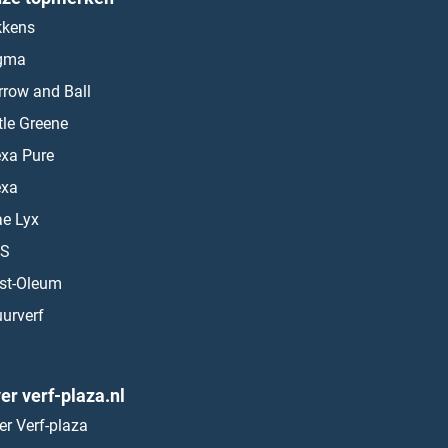
kkens
gma
rrow and Ball
ttle Greene
exa Pure
exa
ae Lyx
S
st-Oleum
urverf
er verf-plaza.nl
er Verf-plaza