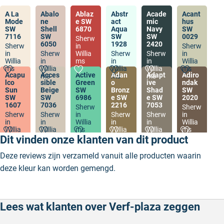
A La
Abalo
Ablaz
Abstr
Acade
Acant
Mode
ne
e SW
act
mic
hus
SW
Shell
6870
Aqua
Navy
SW
7116
SW
SW
SW
0029
Sherw
6050
1928
2420
Sherw
in
Sherw
in
Sherw
Willia
Sherw
Sherw
in
Willia
in
ms
in
in
Willia
ms
Willia
Willia
Willia
ms
Acapu
Acces
Active
Adan
Adapt
Adiro
ms
ms
ms
lco
sible
Green
o
ive
ndak
Sun
Beige
SW
Bronz
Shad
SW
SW
SW
6986
e SW
e SW
2020
1607
7036
2216
7053
Sherw
Sherw
Sherw
Sherw
in
Sherw
Sherw
in
in
in
Willia
in
in
Willia
Willia
Willia
ms
Willia
Willia
ms
ms
ms
ms
ms
Dit vinden onze klanten van dit product
Deze reviews zijn verzameld vanuit alle producten waarin
deze kleur kan worden gemengd.
Lees wat klanten over Verf-plaza zeggen