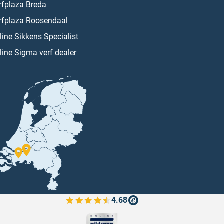
rfplaza Breda
rfplaza Roosendaal
line Sikkens Specialist
line Sigma verf dealer
4.68
Bekijk de verfplaza beoordelingen