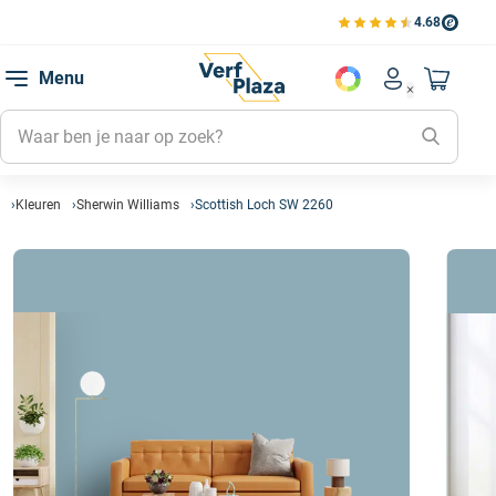
4.68
Bekijk de verfplaza beoord
Mijn be
Menu
Mijn pa
Account men
Naar mi
Mijn kl
Mijn g
Inlogge
Kleuren
Sherwin Williams
Scottish Loch SW 2260