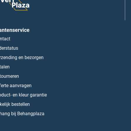
antenservice
ntact
derstatus
rzending en bezorgen
talen
tourneren
ferte aanvragen
oduct- en kleur garantie
kelijk bestellen
hang bij Behangplaza