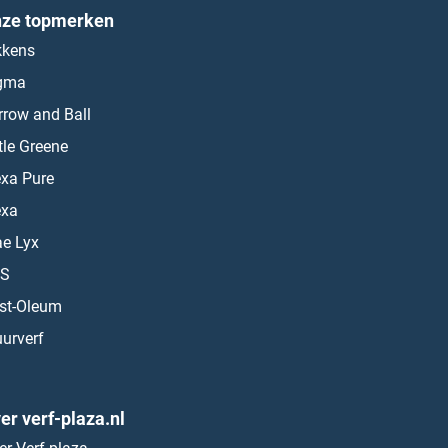
ze topmerken
kkens
gma
rrow and Ball
ttle Greene
exa Pure
exa
ae Lyx
S
st-Oleum
urverf
er verf-plaza.nl