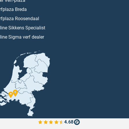
er Verf-plaza
rfplaza Breda
rfplaza Roosendaal
line Sikkens Specialist
line Sigma verf dealer
4.68
Bekijk de verfplaza beoordelingen