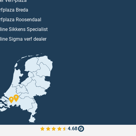
er Verf-plaza
rfplaza Breda
rfplaza Roosendaal
line Sikkens Specialist
line Sigma verf dealer
4.68
Bekijk de verfplaza beoordelingen