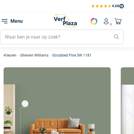
4.68
Bekijk de verfplaza beoord
Mijn be
Menu
Mijn pa
Account men
Naar mi
Mijn kl
Mijn g
Inlogge
Kleuren
Sherwin Williams
Scrubbed Pine SW 1181