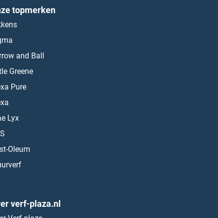
ze topmerken
kkens
gma
rrow and Ball
ttle Greene
exa Pure
exa
ae Lyx
S
st-Oleum
urverf
er verf-plaza.nl