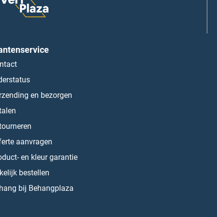
antenservice
ntact
derstatus
rzending en bezorgen
talen
tourneren
ferte aanvragen
oduct- en kleur garantie
kelijk bestellen
hang bij Behangplaza