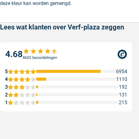
deze kleur kan worden gemengd.
Lees wat klanten over Verf-plaza zeggen
4.68
8602 beoordelingen
5
6954
4
1110
3
192
2
131
1
215
Snelle levering
Keurig
Snelle levering!
Goed verp