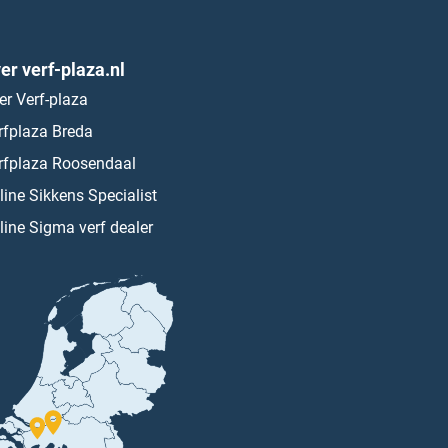
er verf-plaza.nl
er Verf-plaza
rfplaza Breda
rfplaza Roosendaal
line Sikkens Specialist
line Sigma verf dealer