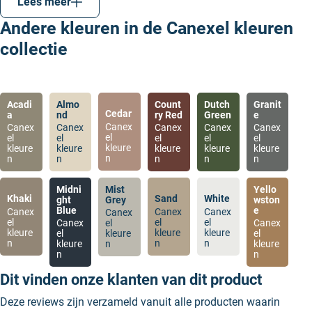
Lees meer
voor de kozijnen of boeidelen, dan kan je hiervoor
Andere kleuren in de Canexel kleuren
nu dus ook een Canexel kleur kiezen.
collectie
Acadi
Almo
Count
Dutch
Granit
Cedar
a
nd
ry Red
Green
e
Canex
Canex
Canex
Canex
Canex
Canex
el
el
el
el
el
el
kleure
kleure
kleure
kleure
kleure
kleure
n
n
n
n
n
n
Midni
Mist
Yello
Khaki
Sand
White
ght
Grey
wston
Blue
e
Canex
Canex
Canex
Canex
el
el
el
Canex
el
Canex
kleure
kleure
kleure
el
kleure
el
n
n
n
kleure
n
kleure
n
n
Dit vinden onze klanten van dit product
Deze reviews zijn verzameld vanuit alle producten waarin