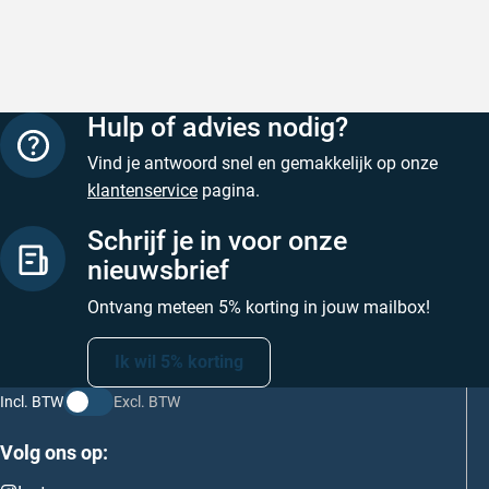
prijs
Geschreven door Nancy K. op 7 augustus 2026
Geschreve
Hulp of advies nodig?
Vind je antwoord snel en gemakkelijk op onze
klantenservice
pagina.
Schrijf je in voor onze
nieuwsbrief
Ontvang meteen 5% korting in jouw mailbox!
Ik wil 5% korting
Incl. BTW
Excl. BTW
Volg ons op: