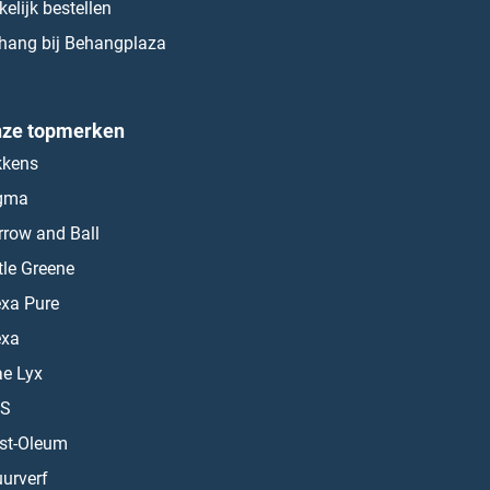
kelijk bestellen
hang bij Behangplaza
ze topmerken
kkens
gma
rrow and Ball
ttle Greene
exa Pure
exa
ae Lyx
S
st-Oleum
urverf