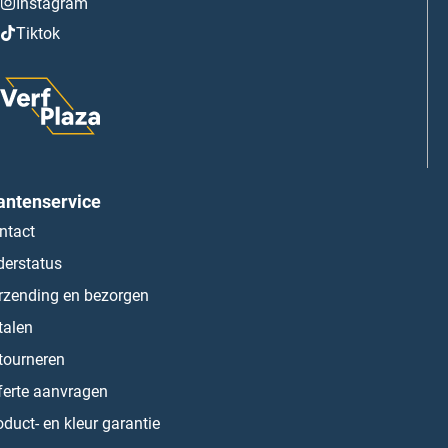
Instagram
Tiktok
antenservice
ntact
derstatus
rzending en bezorgen
talen
tourneren
ferte aanvragen
oduct- en kleur garantie