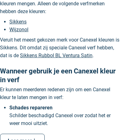
kleuren mengen. Alleen de volgende verfmerken
hebben deze kleuren:
Sikkens
Wijzonol
Veruit het meest gekozen merk voor Canexel kleuren is
Sikkens. Dit omdat zij speciale Canexel verf hebben,
dat is de
Sikkens Rubbol BL Ventura Satin
.
Wanneer gebruik je een Canexel kleur
in verf
Er kunnen meerderen redenen zijn om een Canexel
kleur te laten mengen in verf:
Schades repareren
Schilder beschadigd Canexel over zodat het er
weer mooi uitziet.
Kleuren matchen
Heb je een Canexel en wil je een bijpassende kleur