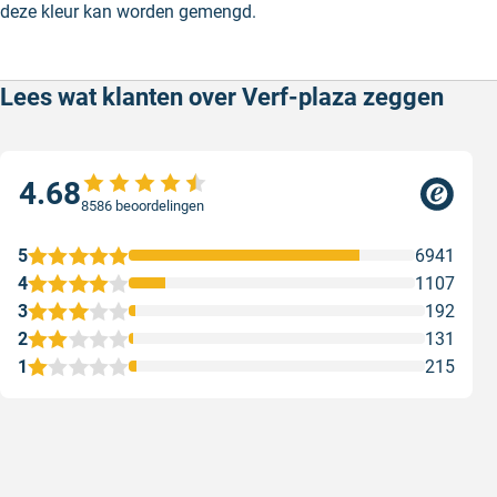
deze kleur kan worden gemengd.
Lees wat klanten over Verf-plaza zeggen
4.68
8586 beoordelingen
5
6941
4
1107
3
192
2
131
1
215
Snel en correct bezorgd
Prima ver
Snel en correct bezorgd
Prima ver