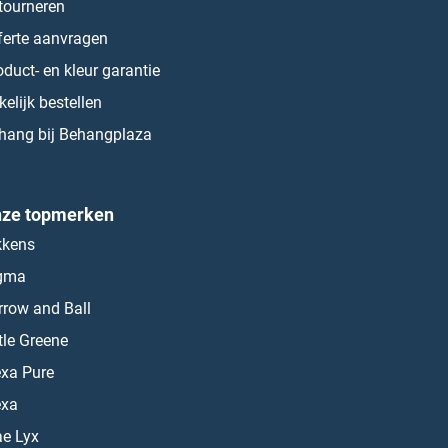
tourneren
ferte aanvragen
oduct- en kleur garantie
kelijk bestellen
hang bij Behangplaza
ze topmerken
kkens
gma
rrow and Ball
ttle Greene
exa Pure
exa
ae Lyx