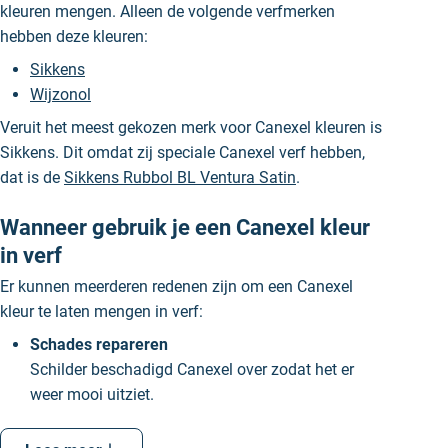
kleuren mengen. Alleen de volgende verfmerken
hebben deze kleuren:
Sikkens
Wijzonol
Veruit het meest gekozen merk voor Canexel kleuren is
Sikkens. Dit omdat zij speciale Canexel verf hebben,
dat is de
Sikkens Rubbol BL Ventura Satin
.
Wanneer gebruik je een Canexel kleur
in verf
Er kunnen meerderen redenen zijn om een Canexel
kleur te laten mengen in verf:
Schades repareren
Schilder beschadigd Canexel over zodat het er
weer mooi uitziet.
Kleuren matchen
Heb je een Canexel en wil je een bijpassende kleur