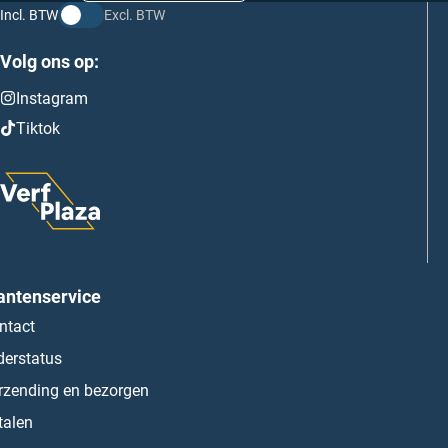
Incl. BTW
Excl. BTW
Volg ons op:
Instagram
Tiktok
antenservice
ntact
derstatus
rzending en bezorgen
talen