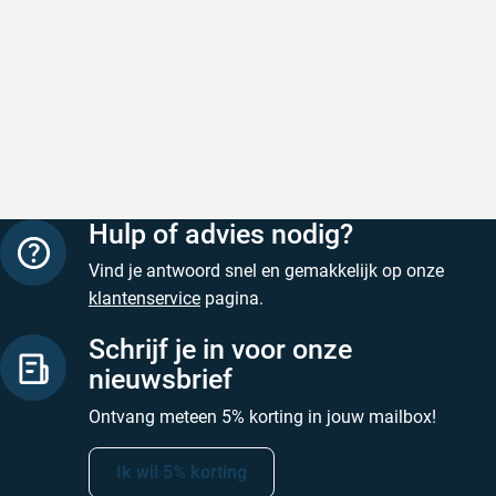
Geschreven door Heleen W. op 6 augustus 2026
Geschreven
Hulp of advies nodig?
Vind je antwoord snel en gemakkelijk op onze
klantenservice
pagina.
Schrijf je in voor onze
nieuwsbrief
Ontvang meteen 5% korting in jouw mailbox!
Ik wil 5% korting