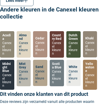
Lees meer
voor de kozijnen of boeidelen, dan kan je hiervoor
Andere kleuren in de Canexel kleuren
nu dus ook een Canexel kleur kiezen.
collectie
Acadi
Almo
Count
Dutch
Cedar
Khaki
a
nd
ry Red
Green
Canex
Canex
Canex
Canex
Canex
Canex
el
el
el
el
el
el
kleure
kleure
kleure
kleure
kleure
kleure
n
n
n
n
n
n
Midni
Mist
Scoti
Yello
Sand
White
ght
Grey
a Blue
wston
Blue
e
Canex
Canex
Canex
Canex
el
el
Canex
el
el
Canex
kleure
kleure
el
kleure
kleure
el
n
n
kleure
n
n
kleure
n
n
Dit vinden onze klanten van dit product
Deze reviews zijn verzameld vanuit alle producten waarin