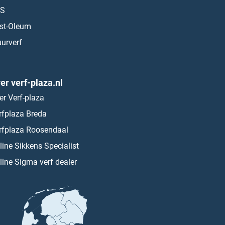
S
st-Oleum
urverf
er verf-plaza.nl
er Verf-plaza
rfplaza Breda
rfplaza Roosendaal
line Sikkens Specialist
line Sigma verf dealer