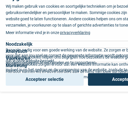
Wij maken gebruik van cookies en soortgelijke technieken om je bezo
gebruiksvriendelijker en persoonlijker te maken. Sommige cookies zij
website goed te laten functioneren. Andere cookies helpen ons om sta
verzamelen, je voorkeuren op te slaan of gerichte advertenties te tone
Meer informatie vind je in onze
privacyverklaring
Noodzakelijk
Deze zijn nodig voor een goede werking van de website. Ze zorgen er 
Analytisch
voor dat aan jou snel en correct de gewenste informatie wordt getoon
Statistische cookies helpen ons begrijpen hoe bezoekers de website g
Voorkeuren
dat je onze website bezoekt.
anoniem gegevens te verzamelen en te rapporteren.
Voorkeurscookies zorgen ervoor dat een website informatie kan onth
Marketing
invloed is op het gedrag en de vormgeving van de website, zoals de t
Hierdoor kunnen wij en adverteerders aan de hand van jouw surfged
voorkeur of de regio waar u woont.
gepersonaliseerde online advertenties en op maat gemaakte content 
Accepteer selectie
Accepte