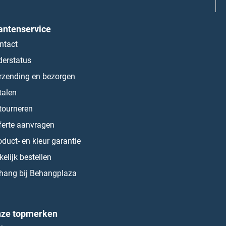
antenservice
ntact
derstatus
rzending en bezorgen
talen
tourneren
ferte aanvragen
oduct- en kleur garantie
kelijk bestellen
hang bij Behangplaza
ze topmerken