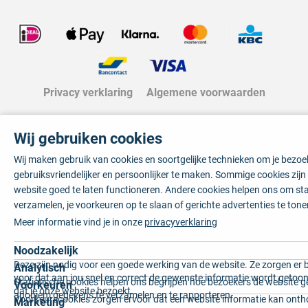
Privacy verklaring
Algemene voorwaarden
Wij gebruiken cookies
Wij maken gebruik van cookies en soortgelijke technieken om je bezo
gebruiksvriendelijker en persoonlijker te maken. Sommige cookies zij
website goed te laten functioneren. Andere cookies helpen ons om sta
verzamelen, je voorkeuren op te slaan of gerichte advertenties te tone
Meer informatie vind je in onze
privacyverklaring
Noodzakelijk
Deze zijn nodig voor een goede werking van de website. Ze zorgen er 
Analytisch
voor dat aan jou snel en correct de gewenste informatie wordt getoon
Statistische cookies helpen ons begrijpen hoe bezoekers de website g
Voorkeuren
dat je onze website bezoekt.
anoniem gegevens te verzamelen en te rapporteren.
Voorkeurscookies zorgen ervoor dat een website informatie kan onth
Marketing