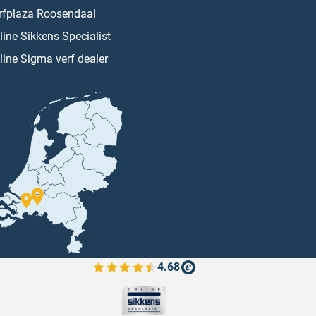
rfplaza Roosendaal
line Sikkens Specialist
line Sigma verf dealer
4.68
Bekijk de verfplaza beoordelingen