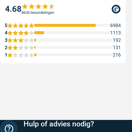
4.68
8636 beoordelingen
5
6984
4
1113
3
192
2
131
1
216
Snelle levering
Met (grat
Snelle levering, prijzen zijn goed. En
Met (grati
duidelijke website
sterren zi
Geschreven door Henri d. op 8 augustus 2026
Geschreven
Hulp of advies nodig?