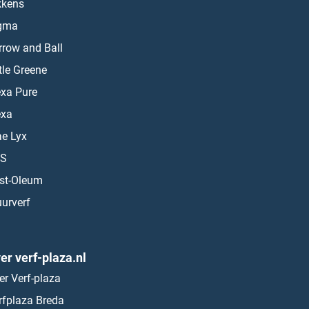
kkens
gma
rrow and Ball
ttle Greene
exa Pure
exa
ae Lyx
S
st-Oleum
urverf
er verf-plaza.nl
er Verf-plaza
rfplaza Breda