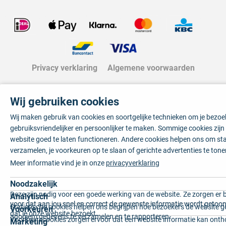
Privacy verklaring
Algemene voorwaarden
Wij gebruiken cookies
Wij maken gebruik van cookies en soortgelijke technieken om je bezo
gebruiksvriendelijker en persoonlijker te maken. Sommige cookies zij
website goed te laten functioneren. Andere cookies helpen ons om sta
verzamelen, je voorkeuren op te slaan of gerichte advertenties te tone
Meer informatie vind je in onze
privacyverklaring
Noodzakelijk
Deze zijn nodig voor een goede werking van de website. Ze zorgen er 
Analytisch
voor dat aan jou snel en correct de gewenste informatie wordt getoon
Statistische cookies helpen ons begrijpen hoe bezoekers de website g
Voorkeuren
dat je onze website bezoekt.
anoniem gegevens te verzamelen en te rapporteren.
Voorkeurscookies zorgen ervoor dat een website informatie kan onth
Marketing