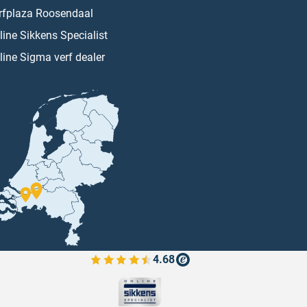
rfplaza Roosendaal
line Sikkens Specialist
line Sigma verf dealer
4.68
Bekijk de verfplaza beoordelingen