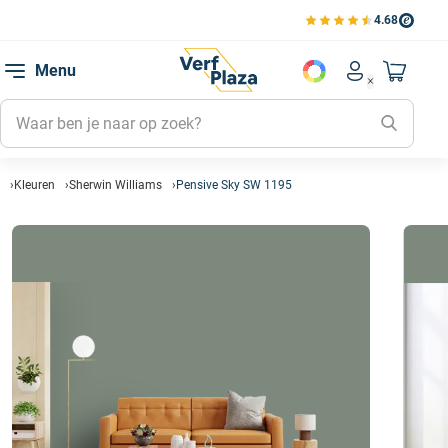
4.68
Bekijk de verfplaza beoord
Mijn be
Menu
Mijn pa
Account men
Naar mi
Mijn kl
Mijn g
Inlogge
Kleuren
Sherwin Williams
Pensive Sky SW 1195