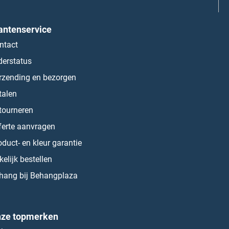
antenservice
ntact
derstatus
rzending en bezorgen
talen
tourneren
ferte aanvragen
oduct- en kleur garantie
kelijk bestellen
hang bij Behangplaza
ze topmerken