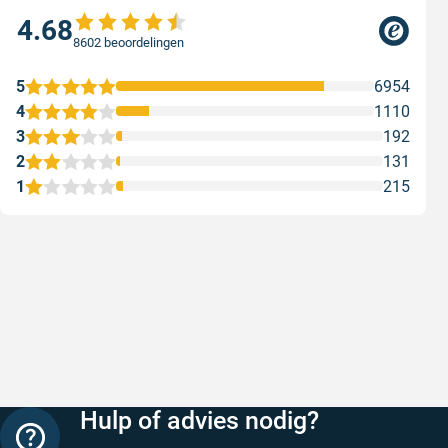
4.68
8602 beoordelingen
5
6954
4
1110
3
192
2
131
1
215
Snelle levering
Keurig
Snelle levering!
Goed verp
prijs
Geschreven door Nancy K. op 7 augustus 2026
Geschreve
Hulp of advies nodig?