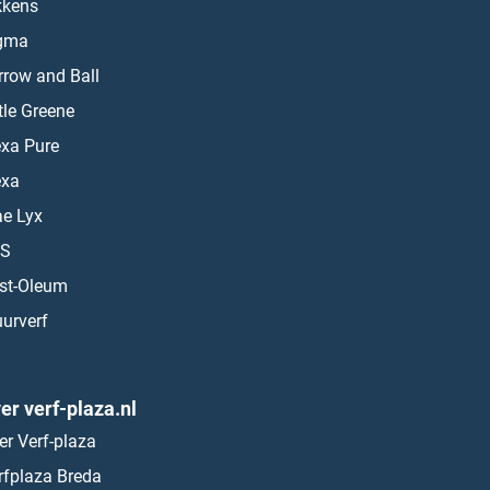
kkens
gma
rrow and Ball
ttle Greene
exa Pure
exa
ae Lyx
S
st-Oleum
urverf
er verf-plaza.nl
er Verf-plaza
rfplaza Breda