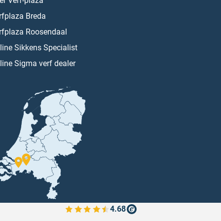
er Verf-plaza
rfplaza Breda
rfplaza Roosendaal
line Sikkens Specialist
line Sigma verf dealer
4.68
Bekijk de verfplaza beoordelingen