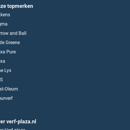
ze topmerken
kkens
gma
rrow and Ball
ttle Greene
exa Pure
exa
ae Lyx
S
st-Oleum
urverf
er verf-plaza.nl