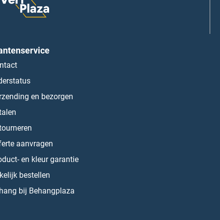
antenservice
ntact
derstatus
rzending en bezorgen
talen
tourneren
ferte aanvragen
oduct- en kleur garantie
kelijk bestellen
hang bij Behangplaza