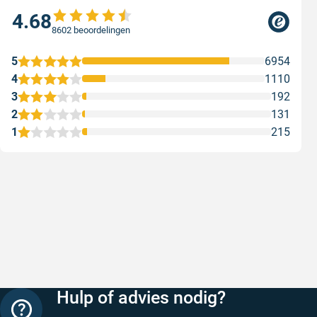
4.68
8602 beoordelingen
5
6954
4
1110
3
192
2
131
1
215
Snelle levering
Keurig
Snelle levering!
Goed verp
prijs
Geschreven door Nancy K. op 7 augustus 2026
Geschreve
Hulp of advies nodig?