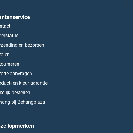
antenservice
ntact
derstatus
rzending en bezorgen
talen
tourneren
ferte aanvragen
oduct- en kleur garantie
kelijk bestellen
hang bij Behangplaza
ze topmerken