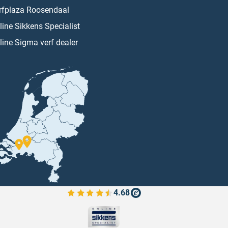
rfplaza Roosendaal
line Sikkens Specialist
line Sigma verf dealer
4.68
Bekijk de verfplaza beoordelingen