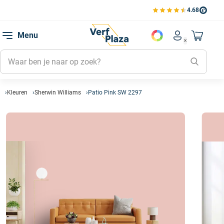
4.68
Bekijk de verfplaza beoord
Mijn be
Menu
Mijn pa
Account men
Naar mi
Mijn kl
Mijn g
Inlogge
Kleuren
Sherwin Williams
Patio Pink SW 2297