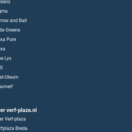
kkens
gma
rrow and Ball
ttle Greene
exa Pure
exa
ae Lyx
S
st-Oleum
urverf
er verf-plaza.nl
er Verf-plaza
rfplaza Breda