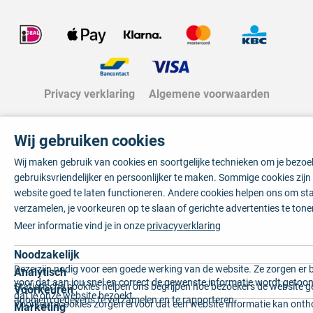
Privacy verklaring
Algemene voorwaarden
Wij gebruiken cookies
Wij maken gebruik van cookies en soortgelijke technieken om je bezo
gebruiksvriendelijker en persoonlijker te maken. Sommige cookies zij
website goed te laten functioneren. Andere cookies helpen ons om sta
verzamelen, je voorkeuren op te slaan of gerichte advertenties te tone
Meer informatie vind je in onze
privacyverklaring
Noodzakelijk
Deze zijn nodig voor een goede werking van de website. Ze zorgen er 
Analytisch
voor dat aan jou snel en correct de gewenste informatie wordt getoon
Statistische cookies helpen ons begrijpen hoe bezoekers de website g
Voorkeuren
dat je onze website bezoekt.
anoniem gegevens te verzamelen en te rapporteren.
Voorkeurscookies zorgen ervoor dat een website informatie kan onth
Marketing