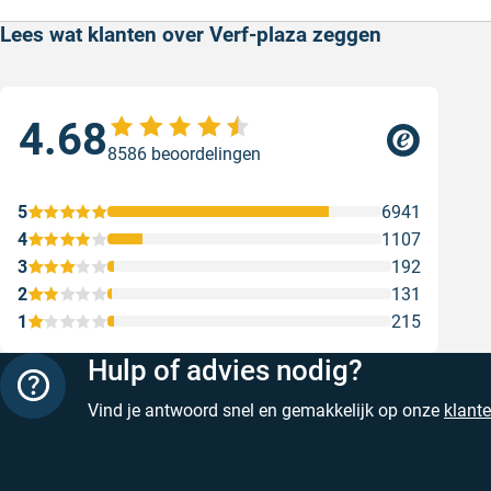
Lees wat klanten over Verf-plaza zeggen
4.68
Sne
8586 beoordelingen
Sne
Gesc
5
6941
4
1107
3
192
2
131
1
215
Hulp of advies nodig?
Vind je antwoord snel en gemakkelijk op onze
klant