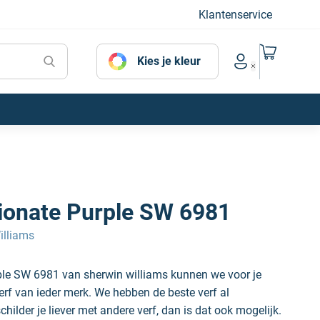
Klantenservice
Naar mijn
Kies je kleur
Account menu
ionate Purple SW 6981
illiams
ple SW 6981 van sherwin williams kunnen we voor je
erf van ieder merk. We hebben de beste verf al
hilder je liever met andere verf, dan is dat ook mogelijk.