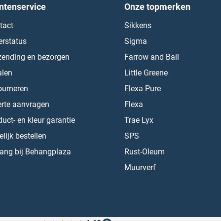
ntenservice
Onze topmerken
tact
Sikkens
erstatus
Sigma
zending en bezorgen
Farrow and Ball
alen
Little Greene
ourneren
Flexa Pure
erte aanvragen
Flexa
uct- en kleur garantie
Trae Lyx
lijk bestellen
SPS
ang bij Behangplaza
Rust-Oleum
Muurverf