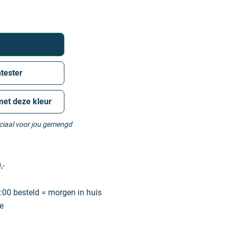
tester
met deze kleur
eciaal voor jou gemengd
,-
00 besteld = morgen in huis
e