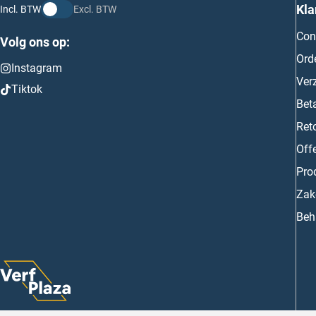
Kla
Incl. BTW
Excl. BTW
Con
Volg ons op:
Ord
Instagram
Ver
Tiktok
Bet
Ret
Off
Prod
Zake
Beh