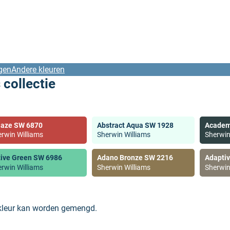
gen
Andere kleuren
 collectie
laze SW 6870
Abstract Aqua SW 1928
Academ
rwin Williams
Sherwin Williams
Sherwin
tive Green SW 6986
Adano Bronze SW 2216
Adapti
rwin Williams
Sherwin Williams
Sherwin
 kleur kan worden gemengd.