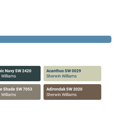
ic Navy SW 2420
Acanthus SW 0029
 Williams
Sherwin Williams
ve Shade SW 7053
Adirondak SW 2020
 Williams
Sherwin Williams