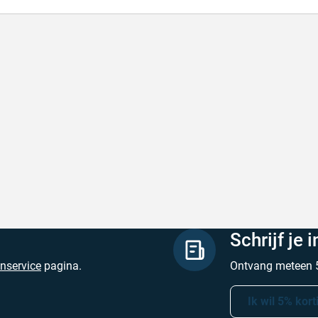
l en correct bezorgd
Prima verpakt e
l en correct bezorgd
Prima verpakt en
hreven door Heleen W. op 6 augustus 2026
Geschreven door Pa
Schrijf je 
enservice
pagina.
Ontvang meteen 5
Ik wil 5% kort