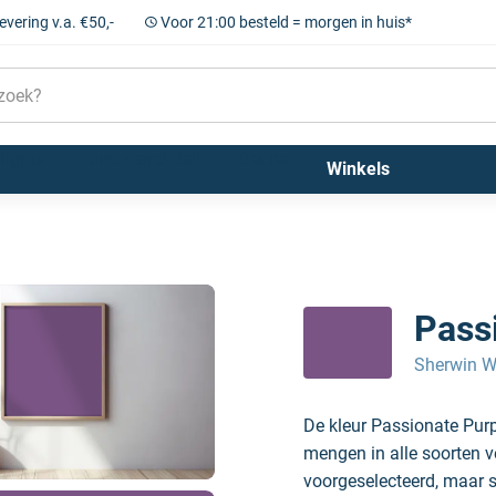
levering v.a. €50,-
Voor 21:00 besteld = morgen in huis*
Sigma
Farrow and Ball
Kleuren
Winkels
Pass
Sherwin W
De kleur Passionate Pur
mengen in alle soorten v
voorgeselecteerd, maar sc