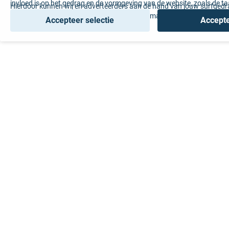
invloed is op het gedrag en de vormgeving van de website, zoals de t
Hierdoor kunnen wij en adverteerders aan de hand van jouw surfged
voorkeur of de regio waar u woont.
gepersonaliseerde online advertenties en op maat gemaakte content 
Accepteer selectie
Accepte