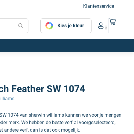
Klantenservice
Naar mijn
Kies je kleur
Account menu
ich Feather SW 1074
illiams
r SW 1074 van sherwin williams kunnen we voor je mengen
ieder merk. We hebben de beste verf al voorgeselecteerd,
et andere verf, dan is dat ook mogelijk.