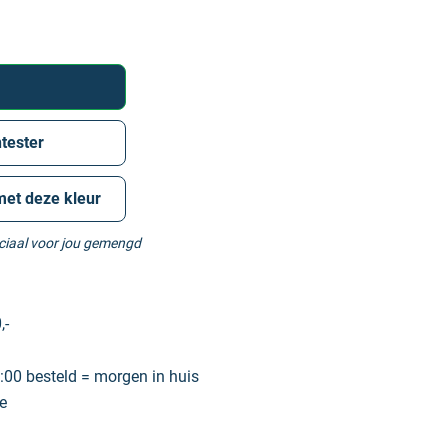
tester
met deze kleur
eciaal voor jou gemengd
,-
00 besteld = morgen in huis
e