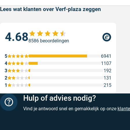
Lees wat klanten over Verf-plaza zeggen
4.68
Sne
8586 beoordelingen
Sne
Gesc
5
6941
4
1107
3
192
2
131
1
215
Hulp of advies nodig?
Vind je antwoord snel en gemakkelijk op onze
klant