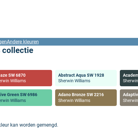
gen
Andere kleuren
 collectie
laze SW 6870
Abstract Aqua SW 1928
Academ
rwin Williams
Sherwin Williams
Sherwin
tive Green SW 6986
Adano Bronze SW 2216
Adapti
rwin Williams
Sherwin Williams
Sherwin
 kleur kan worden gemengd.