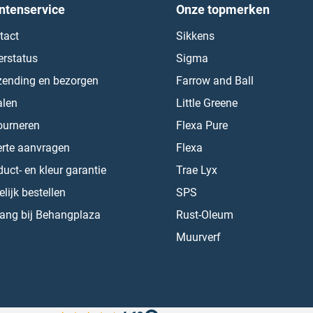
ntenservice
Onze topmerken
tact
Sikkens
erstatus
Sigma
zending en bezorgen
Farrow and Ball
alen
Little Greene
ourneren
Flexa Pure
erte aanvragen
Flexa
uct- en kleur garantie
Trae Lyx
lijk bestellen
SPS
ang bij Behangplaza
Rust-Oleum
Muurverf