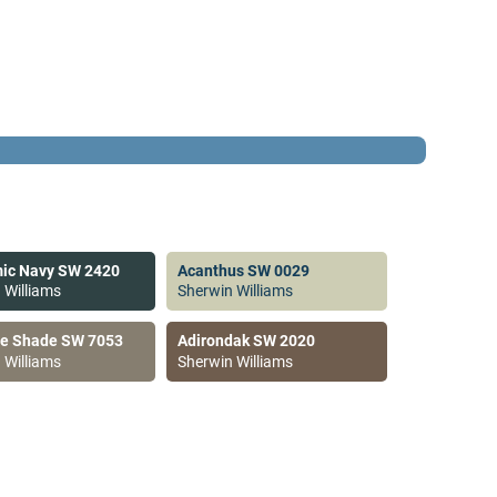
ic Navy SW 2420
Acanthus SW 0029
 Williams
Sherwin Williams
ve Shade SW 7053
Adirondak SW 2020
 Williams
Sherwin Williams