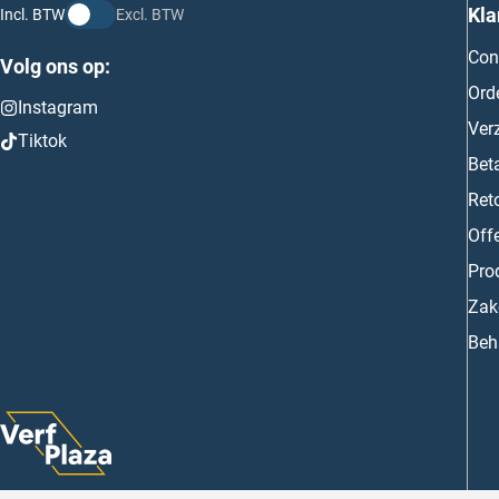
Kla
Incl. BTW
Excl. BTW
Con
Volg ons op:
Ord
Instagram
Ver
Tiktok
Bet
Ret
Off
Prod
Zake
Beh