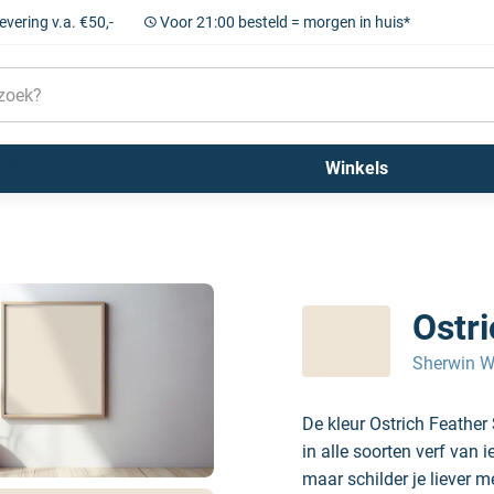
levering v.a. €50,-
Voor 21:00 besteld = morgen in huis*
Sigma
Farrow and Ball
Kleuren
Winkels
Ostr
Sherwin W
De kleur Ostrich Feathe
in alle soorten verf van 
maar schilder je liever m