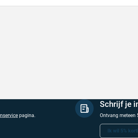
l en correct bezorgd
Prima verpakt e
l en correct bezorgd
Prima verpakt en
hreven door Heleen W. op 6 augustus 2026
Geschreven door Pa
Schrijf je 
enservice
pagina.
Ontvang meteen 5
Ik wil 5% kort