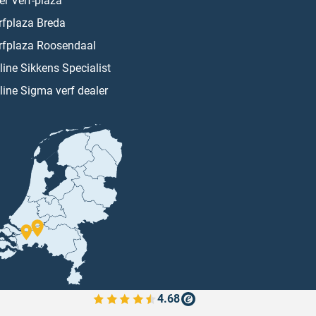
er Verf-plaza
rfplaza Breda
rfplaza Roosendaal
line Sikkens Specialist
line Sigma verf dealer
4.68
Bekijk de verfplaza beoordelingen