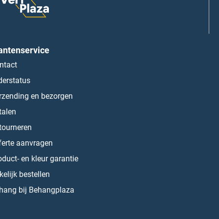
antenservice
ntact
derstatus
rzending en bezorgen
talen
tourneren
ferte aanvragen
oduct- en kleur garantie
kelijk bestellen
hang bij Behangplaza