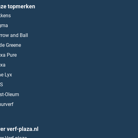
ze topmerken
kkens
gma
rrow and Ball
ttle Greene
exa Pure
exa
ae Lyx
S
st-Oleum
urverf
er verf-plaza.nl