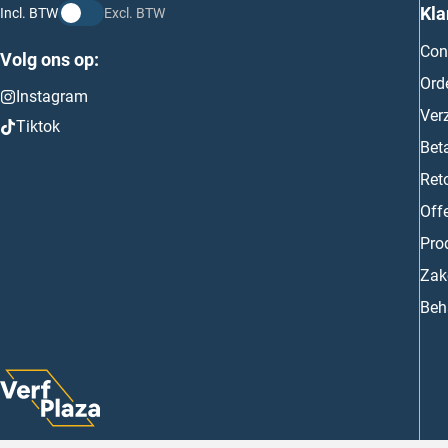
Kla
Incl. BTW
Excl. BTW
Con
Volg ons op:
Ord
Instagram
Ver
Tiktok
Bet
Ret
Off
Prod
Zake
Beh