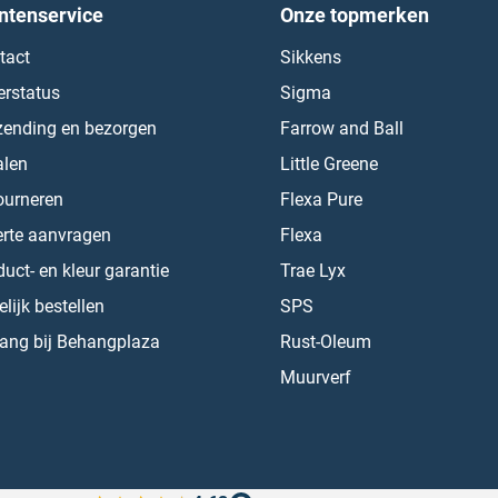
ntenservice
Onze topmerken
tact
Sikkens
erstatus
Sigma
zending en bezorgen
Farrow and Ball
alen
Little Greene
ourneren
Flexa Pure
erte aanvragen
Flexa
uct- en kleur garantie
Trae Lyx
lijk bestellen
SPS
ang bij Behangplaza
Rust-Oleum
Muurverf