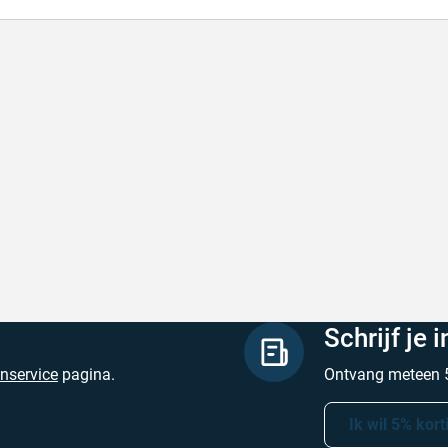
lle levering
Met (gr
le levering, prijzen zijn goed. En duidelijke
Met (gra
site
zijn
hreven door Henri d. op 8 augustus 2026
Geschrev
Schrijf je 
enservice
pagina.
Ontvang meteen 5
Ik wil 5% kort