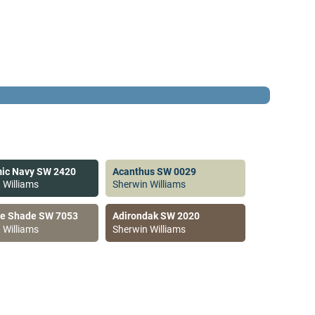
ic Navy SW 2420
Acanthus SW 0029
 Williams
Sherwin Williams
ve Shade SW 7053
Adirondak SW 2020
 Williams
Sherwin Williams