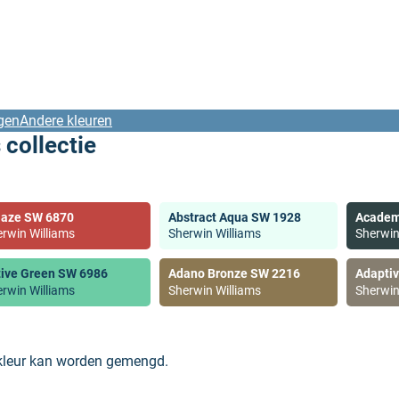
gen
Andere kleuren
 collectie
laze SW 6870
Abstract Aqua SW 1928
Academ
rwin Williams
Sherwin Williams
Sherwin
tive Green SW 6986
Adano Bronze SW 2216
Adapti
rwin Williams
Sherwin Williams
Sherwin
 kleur kan worden gemengd.