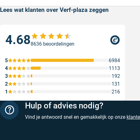
Lees wat klanten over Verf-plaza zeggen
4.68
Sne
8636 beoordelingen
Snel
web
5
6984
Gesc
4
1113
3
192
2
131
1
216
Hulp of advies nodig?
Vind je antwoord snel en gemakkelijk op onze
klant