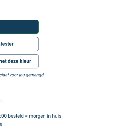
tester
met deze kleur
eciaal voor jou gemengd
,-
00 besteld = morgen in huis
e