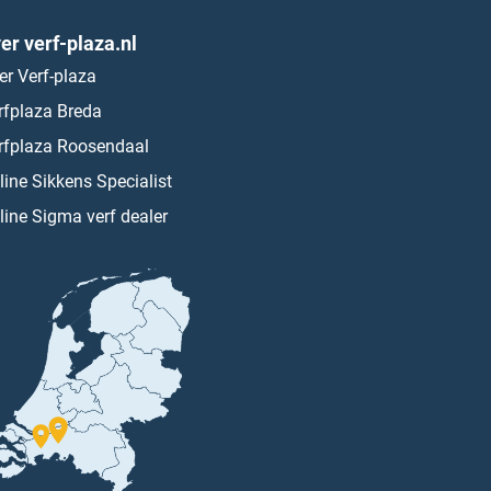
er verf-plaza.nl
er Verf-plaza
rfplaza Breda
rfplaza Roosendaal
line Sikkens Specialist
line Sigma verf dealer