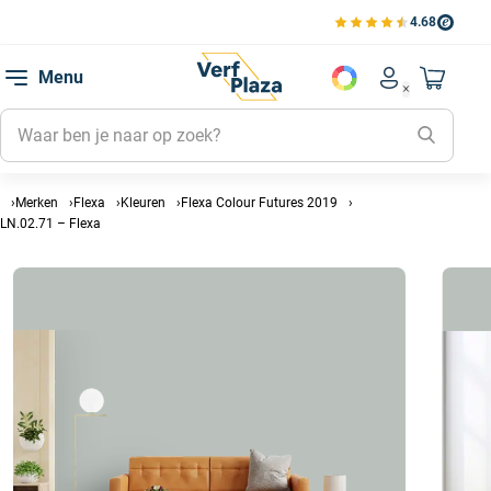
4.68
Bekijk de verfplaza beoord
Mijn be
Menu
Mijn pa
Account men
Naar mi
Mijn kl
Mijn g
Inlogge
Merken
Flexa
Kleuren
Flexa Colour Futures 2019
LN.02.71 – Flexa