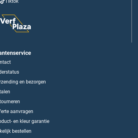
Tiktok
antenservice
ntact
derstatus
rzending en bezorgen
talen
tourneren
ferte aanvragen
oduct- en kleur garantie
kelijk bestellen