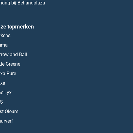
hang bij Behangplaza
ze topmerken
kkens
gma
rrow and Ball
ttle Greene
exa Pure
exa
ae Lyx
S
st-Oleum
urverf