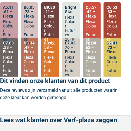
A5.11
B6.05
B9.30
Bright
C5.57
C6.53
.61 –
.73 –
.21 –
Star
.42 –
.33 –
Flexa
Flexa
Flexa
Flexa
Flexa
Flexa
Flexa
Flexa
Flexa
Colou
Flexa
Flexa
Colou
Colou
Colou
r
Colou
Colou
r
r
r
Futur
r
r
Futur
Futur
Futur
es
Futur
Futur
es
es
es
2019
es
es
C7.03
D0.34
E0.62.
E7.03.
F6.04.
G2.41
2019
2019
2019
2019
2019
.33 –
.47 –
53 –
76 –
63 –
.72 –
Flexa
Flexa
Flexa
Flexa
Flexa
Flexa
Flexa
Flexa
Flexa
Flexa
Flexa
Flexa
Colou
Colou
Colou
Colou
Colou
Colou
r
r
r
r
r
r
Futur
Futur
Futur
Futur
Futur
Futur
es
es
es
es
es
es
2019
2019
2019
2019
2019
2019
Dit vinden onze klanten van dit product
Deze reviews zijn verzameld vanuit alle producten waarin
deze kleur kan worden gemengd.
Lees wat klanten over Verf-plaza zeggen