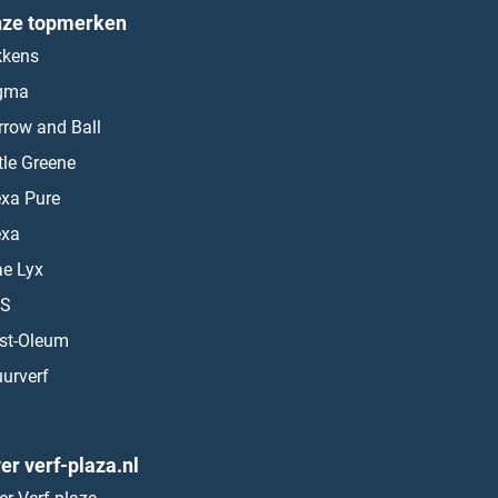
ze topmerken
kkens
gma
rrow and Ball
ttle Greene
exa Pure
exa
ae Lyx
S
st-Oleum
urverf
er verf-plaza.nl