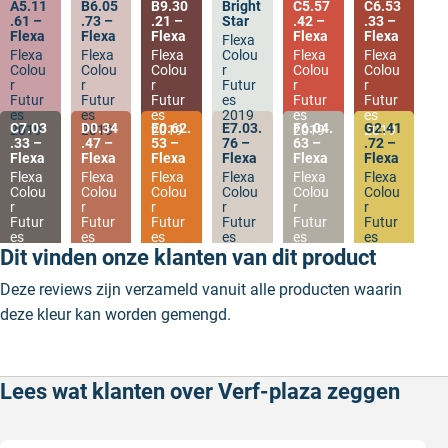
A5.11
B6.05
B9.30
Bright
C5.57
C6.53
.61 –
.73 –
.21 –
Star
.42 –
.33 –
Flexa
Flexa
Flexa
Flexa
Flexa
Flexa
Flexa
Flexa
Flexa
Colou
Flexa
Flexa
Colou
Colou
Colou
r
Colou
Colou
r
r
r
Futur
r
r
Futur
Futur
Futur
es
Futur
Futur
es
es
es
2019
es
es
C7.03
D0.34
E0.62.
E7.03.
F6.04.
G2.41
2019
2019
2019
2019
2019
.33 –
.47 –
53 –
76 –
63 –
.72 –
Flexa
Flexa
Flexa
Flexa
Flexa
Flexa
Flexa
Flexa
Flexa
Flexa
Flexa
Flexa
Colou
Colou
Colou
Colou
Colou
Colou
r
r
r
r
r
r
Futur
Futur
Futur
Futur
Futur
Futur
es
es
es
es
es
es
2019
2019
2019
2019
2019
2019
Dit vinden onze klanten van dit product
Deze reviews zijn verzameld vanuit alle producten waarin
deze kleur kan worden gemengd.
Lees wat klanten over Verf-plaza zeggen