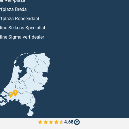
er Verf-plaza
rfplaza Breda
rfplaza Roosendaal
line Sikkens Specialist
line Sigma verf dealer
4.68
Bekijk de verfplaza beoordelingen