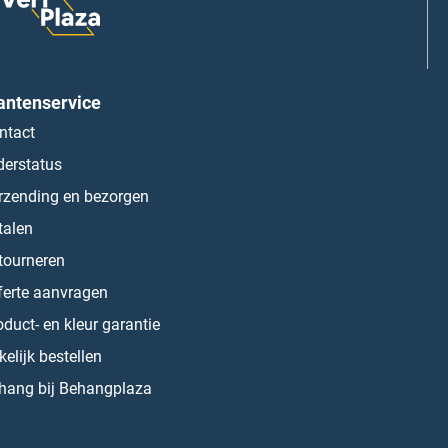
antenservice
ntact
derstatus
rzending en bezorgen
talen
tourneren
ferte aanvragen
oduct- en kleur garantie
kelijk bestellen
hang bij Behangplaza