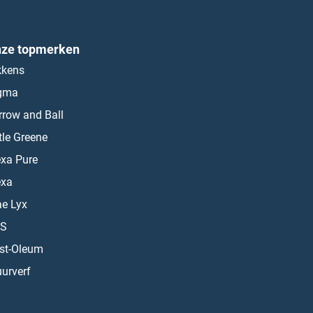
ze topmerken
kkens
gma
rrow and Ball
ttle Greene
exa Pure
exa
ae Lyx
S
st-Oleum
urverf