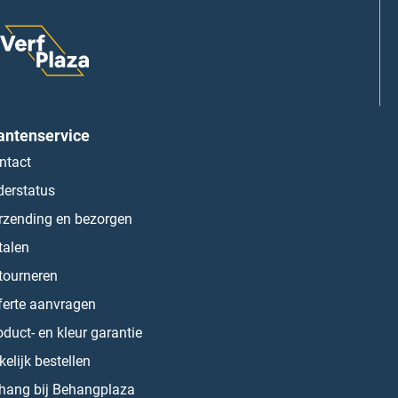
antenservice
ntact
derstatus
rzending en bezorgen
talen
tourneren
ferte aanvragen
oduct- en kleur garantie
kelijk bestellen
hang bij Behangplaza