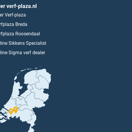
er verf-plaza.nl
er Verf-plaza
rfplaza Breda
rfplaza Roosendaal
line Sikkens Specialist
line Sigma verf dealer