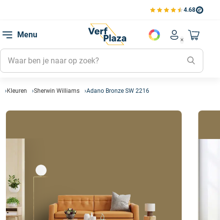
4.68
Bekijk de verfplaza beoord
Mijn be
Menu
Mijn pa
Account men
Naar mi
Mijn kl
Mijn g
Inlogge
Kleuren
Sherwin Williams
Adano Bronze SW 2216