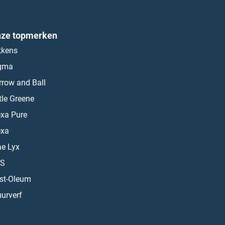
ze topmerken
kkens
gma
rrow and Ball
ttle Greene
exa Pure
exa
ae Lyx
S
st-Oleum
urverf