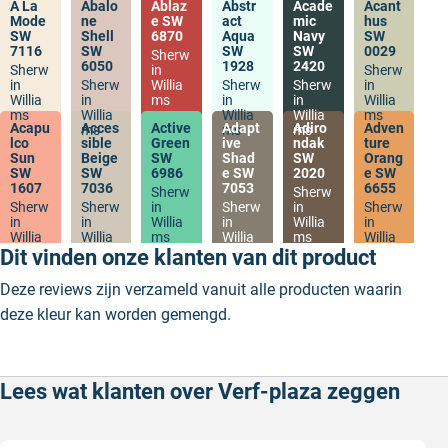
A La
Abalo
Ablaz
Abstr
Acade
Acant
Mode
ne
e SW
act
mic
hus
SW
Shell
6870
Aqua
Navy
SW
7116
SW
SW
SW
0029
Sherw
6050
1928
2420
Sherw
in
Sherw
in
Sherw
Willia
Sherw
Sherw
in
Willia
in
ms
in
in
Willia
ms
Willia
Willia
Willia
ms
Acapu
Acces
Active
Adapt
Adiro
Adven
ms
ms
ms
lco
sible
Green
ive
ndak
ture
Sun
Beige
SW
Shad
SW
Orang
SW
SW
6986
e SW
2020
e SW
1607
7036
7053
6655
Sherw
Sherw
Sherw
Sherw
in
Sherw
in
Sherw
in
in
Willia
in
Willia
in
Willia
Willia
ms
Willia
ms
Willia
ms
ms
ms
ms
Dit vinden onze klanten van dit product
Deze reviews zijn verzameld vanuit alle producten waarin
deze kleur kan worden gemengd.
Lees wat klanten over Verf-plaza zeggen