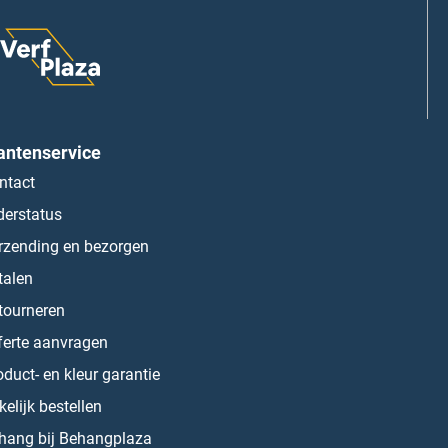
antenservice
ntact
derstatus
rzending en bezorgen
talen
tourneren
ferte aanvragen
oduct- en kleur garantie
kelijk bestellen
hang bij Behangplaza