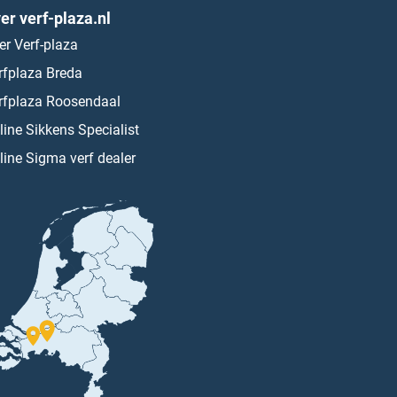
er verf-plaza.nl
er Verf-plaza
rfplaza Breda
rfplaza Roosendaal
line Sikkens Specialist
line Sigma verf dealer